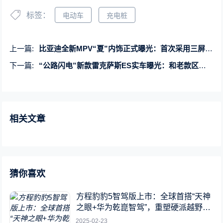
标签：
电动车
充电桩
上一篇:
比亚迪全新MPV“夏”内饰正式曝光：首次采用三屏设计+怀挡布局
下一篇:
“公路闪电”新款雷克萨斯ES实车曝光：和老款区别只在灯
相关文章
猜你喜欢
方程豹豹5智驾版上市：全球首搭“天神
之眼+华为乾崑智驾”，重塑硬派越野新
标杆
2025-02-23