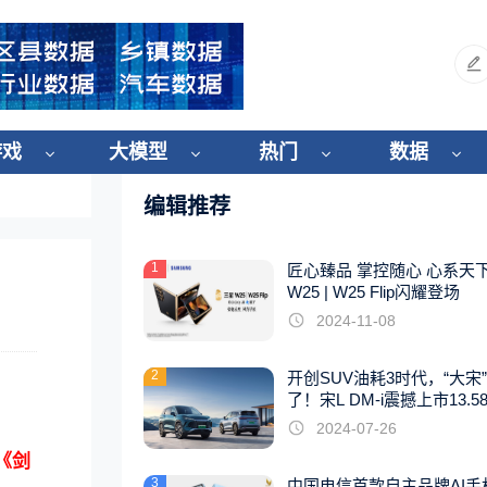
游戏
大模型
热门
数据
编辑推荐
1
匠心臻品 掌控随心 心系天
W25 | W25 Flip闪耀登场
2024-11-08
2
开创SUV油耗3时代，“大宋
了！宋L DM-i震撼上市13.5
起
2024-07-26
《剑
3
中国电信首款自主品牌AI手