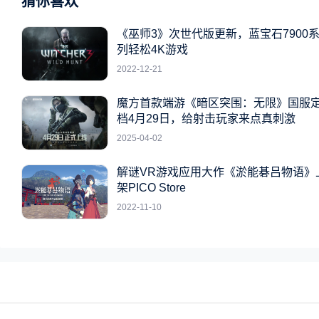
猜你喜欢
《巫师3》次世代版更新，蓝宝石7900
列轻松4K游戏
2022-12-21
魔方首款端游《暗区突围：无限》国服
档4月29日，给射击玩家来点真刺激
2025-04-02
解谜VR游戏应用大作《淤能碁吕物语》
架PICO Store
2022-11-10