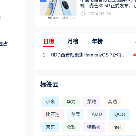
端—麦芒30 5G正式发布，
触手可及
2024-07-18
万
日榜
月榜
年榜
独占
HDD西安站聚焦HarmonyOS 7新特性，解锁从互联到智能的应用开发新范式
4
标签云
小米
华为
荣耀
高通
比亚迪
苹果
AMD
iQOO
京东
微软
特斯拉
Intel