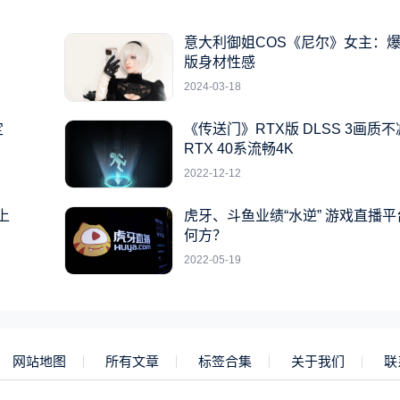
系
意大利御姐COS《尼尔》女主：
版身材性感
2024-03-18
定
《传送门》RTX版 DLSS 3画质不
RTX 40系流畅4K
2022-12-12
上
虎牙、斗鱼业绩“水逆” 游戏直播
何方？
2022-05-19
网站地图
所有文章
标签合集
关于我们
联