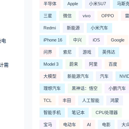
半导体
Apple
小米SU7
马斯
三星
微信
vivo
OPPO
Redmi
新能源
小米汽车
iPhone 16
中兴
iOS
Google
级电
问界
索尼
游戏
英伟达
Model 3
蔚来
阿里
百度
计需
大模型
新能源汽车
汽车
NVI
理想汽车
黑神话：悟空
小鹏汽车
TCL
丰田
人工智能
鸿蒙
智能手机
笔记本
CPU处理器
宝马
电动车
AI
电影
大