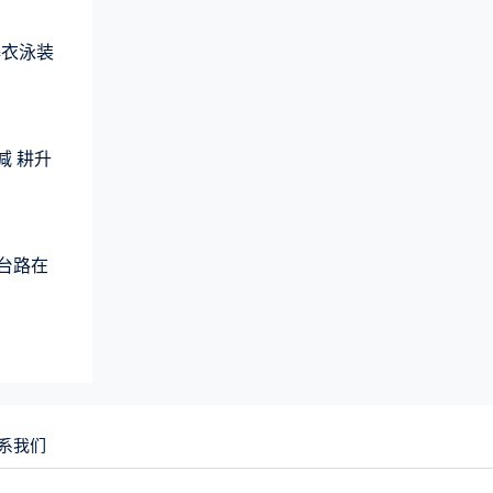
爆衣泳装
减 耕升
平台路在
系我们