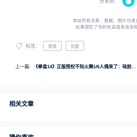
分享到：
本站所有文章、数据、图片均来
如果侵犯了你的权益请来信告
标签：
游戏
剑星
上一篇:
《拳皇14》正版授权不知火舞1/6人偶来了：硅胶素体 妆造美艳无比
相关文章