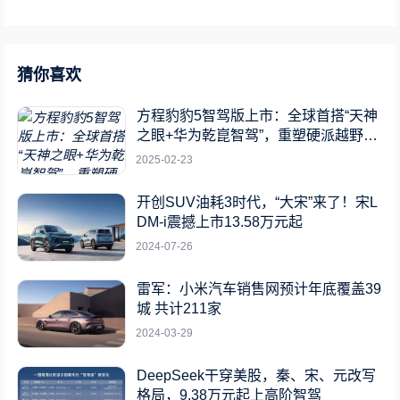
猜你喜欢
方程豹豹5智驾版上市：全球首搭“天神
之眼+华为乾崑智驾”，重塑硬派越野新
标杆
2025-02-23
开创SUV油耗3时代，“大宋”来了！宋L
DM-i震撼上市13.58万元起
2024-07-26
雷军：小米汽车销售网预计年底覆盖39
城 共计211家
2024-03-29
DeepSeek干穿美股，秦、宋、元改写
格局，9.38万元起上高阶智驾