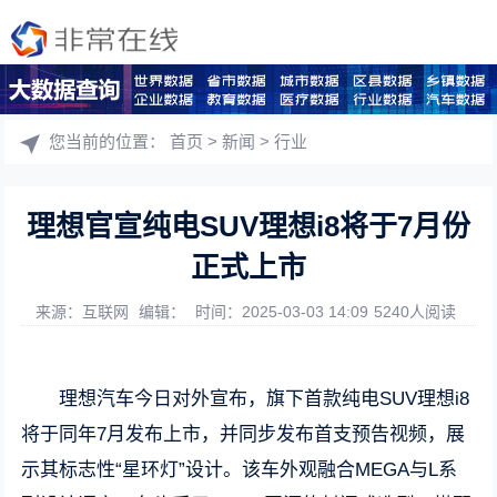
您当前的位置：
首页
>
新闻
>
行业
理想官宣纯电SUV理想i8将于7月份
正式上市
来源：互联网
编辑：
时间：2025-03-03 14:09
5240人阅读
理想汽车今日对外宣布，旗下首款纯电SUV理想i8
将于同年7月发布上市，并同步发布首支预告视频，展
示其标志性“星环灯”设计。该车外观融合MEGA与L系