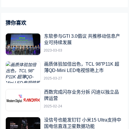
猜你喜欢
东软参与GTI 3.0倡议 共推移动信息产
业可持续发展
2023-03-03
画质体验加倍出色，TCL 98”P11K 超
薄QD-Mini LED电视惊艳上市
2025-03-27
西数完成闪存业务分拆 闪迪以独立品
牌运营
2025-02-24
没信号也能发钉钉 小米15 Ultra支持中
国电信直连卫星数据功能