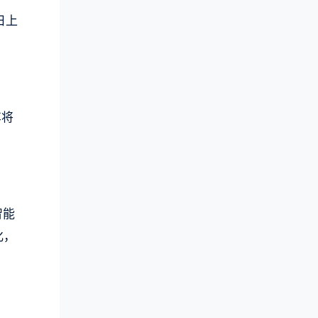
日上
车将
智能
化，