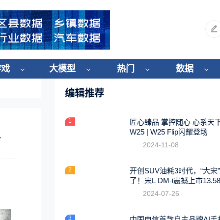
游戏
大模型
热门
数据
编辑推荐
1
匠心臻品 掌控随心 心系天
议
W25 | W25 Flip闪耀登场
2024-11-08
2
开创SUV油耗3时代，“大宋
了！宋L DM-i震撼上市13.5
起
2024-07-26
3
中国电信首款自主品牌AI手