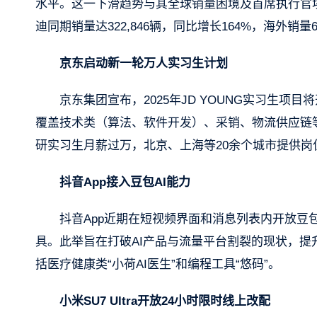
水平。这一下滑趋势与其全球销量困境及首席执行官
迪同期销量达322,846辆，同比增长164%，海外销
京东启动新一轮万人实习生计划
京东集团宣布，2025年JD YOUNG实习生项目将
覆盖技术类（算法、软件开发）、采销、物流供应链
研实习生月薪过万，北京、上海等20余个城市提供
抖音App接入豆包
AI
能力
抖音App近期在短视频界面和消息列表内开放豆
具。此举旨在打破AI产品与流量平台割裂的现状，提
括医疗健康类“小荷AI医生”和编程工具“悠码”。
小米SU7 Ultra开放24小时限时线上改配