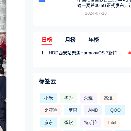
端—麦芒30 5G正式发布，
触手可及
2024-07-18
日榜
月榜
年榜
HDD西安站聚焦HarmonyOS 7新特性，解锁从互联到智能的应用开发新范式
4
标签云
小米
华为
荣耀
高通
比亚迪
苹果
AMD
iQOO
京东
微软
特斯拉
Intel