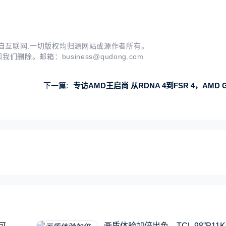
自互联网,一切版权均归源网站或源作者所有。
知我们删除。邮箱：
business@qudong.com
下一篇:
专访AMD王启尚 从RDNA 4到FSR 4，AMD GPU技术创新引领行业新
可
画质体验加倍出色，TCL 98”P11K