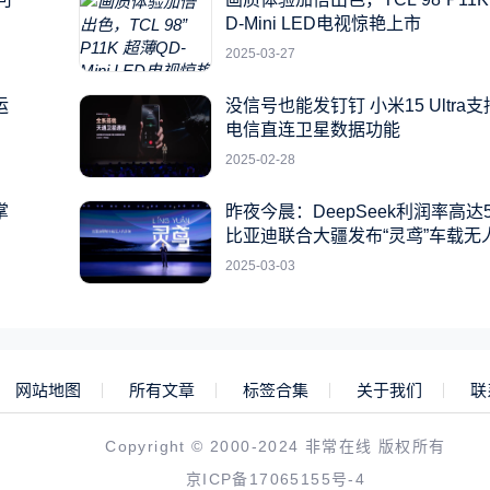
D-Mini LED电视惊艳上市
2025-03-27
运
没信号也能发钉钉 小米15 Ultra
电信直连卫星数据功能
2025-02-28
掌
昨夜今晨：DeepSeek利润率高达5
比亚迪联合大疆发布“灵鸢”车载无
统
2025-03-03
网站地图
所有文章
标签合集
关于我们
联
Copyright © 2000-2024 非常在线 版权所有
京ICP备17065155号-4