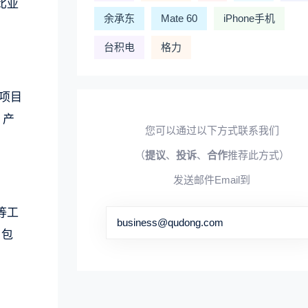
比亚
余承东
Mate 60
iPhone手机
台积电
格力
。项目
。产
您可以通过以下方式联系我们
（
提议
、
投诉
、
合作
推荐此方式）
发送邮件Email到
等工
business@qudong.com
，包