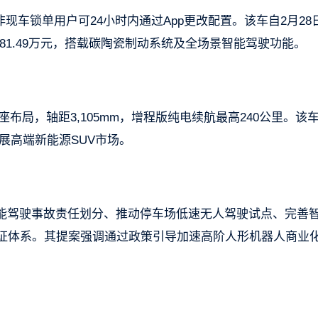
ra非现车锁单用户可24小时内通过App更改配置。该车自2月28
万至81.49万元，搭载碳陶瓷制动系统及全场景智能驾驶功能。
座布局，轴距3,105mm，增程版纯电续航最高240公里。该
拓展高端新能源SUV市场。
能驾驶事故责任划分、推动停车场低速无人驾驶试点、完善
认证体系。其提案强调通过政策引导加速高阶人形机器人商业