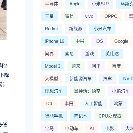
半导体
Apple
小米SU7
马斯
三星
微信
vivo
OPPO
Redmi
新能源
小米汽车
iPhone 16
中兴
iOS
Google
问界
索尼
游戏
英伟达
降2
Model 3
蔚来
阿里
百度
比下降
大模型
新能源汽车
汽车
NVI
累计
理想汽车
黑神话：悟空
小鹏汽车
TCL
丰田
人工智能
鸿蒙
智能手机
笔记本
CPU处理器
最低
宝马
电动车
AI
电影
大