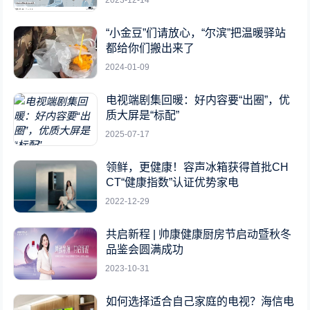
2023-12-14
“小金豆”们请放心，“尔滨”把温暖驿站
都给你们搬出来了
2024-01-09
电视端剧集回暖：好内容要“出圈”，优
质大屏是“标配”
2025-07-17
领鲜，更健康！容声冰箱获得首批CH
CT“健康指数”认证优势家电
2022-12-29
共启新程 | 帅康健康厨房节启动暨秋冬
品鉴会圆满成功
2023-10-31
如何选择适合自己家庭的电视？海信电