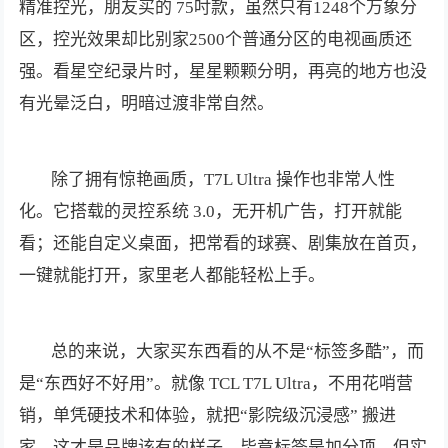
精准控光，朋友买的 75吋款，虽然只有1248个万象分
区，控光效果却比别家2500个普通分区的电视画质还
强。看星空纪录片时，星星颗颗分明，再亮的地方也没
有光晕泛白，明暗过渡非常自然。
除了拥有惊艳画质，T7L Ultra 操作也非常人性
化。它搭载的灵控系统 3.0，无开机广告，打开就能
看；还能自定义桌面，把常看的球赛、剧集放在首页，
一键就能打开，家里老人都能轻松上手。
总的来说，大家买东西看的从不是“标签多酷”，而
是“东西好不好用”。就像 TCL T7L Ultra，不用花哨营
销，单凭硬技术和体验，就把“影院级沉浸感” 搬进
家，这才是品牌该有的样子，毕竟标签是加分项，但实