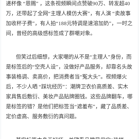
递杯像 “恩赐” ，这条视频瞬间点赞破90万、转发超40
万，还带起了全网“主理人模仿大赛”，有人演 “卖故事
加收杯子费”，有人拍“188元特调是速溶加奶”，一时之
间，曾经的高级感标签成了群嘲对象。
但笑过后细想，大家嘲的从不是“主理人”身份，而
是标签后的“空壳人设”，没做好产品服务，却靠名头故
事装格调、卖高价，把消费者当“冤大头”。视频爆火
后，不少人晒 “踩坑经历”：潮牌卫衣价高质差、实木
家具售后敷衍、美妆产品贴牌圈钱。这些品牌翻车，哪
是标签的错？是他们把标签当“遮羞布”，藏了品质差、
定价虚高、服务敷衍的真问题。