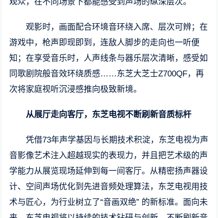
观众，在不同场景下都能感受到声场的纵深层次。
观影时，画面配合环境音环绕入席、层次可辨；在
游戏中，枪声即现即到，连敌人脚步的走向也一听便
知；在享受音乐时，人声线条与器乐层次清晰，感受如
同歌剧院般音效环绕质感……东芝大芝士Z700QF，再
次将家庭视听沉浸感推向极致新境。
从展厅走向客厅，东芝电视不断刷新音质标杆
凭借73年声学基因与长期技术积淀，东芝电视为声
音影像艺术注入超越现实的表现力，并且把艺术级的声
学能力从展览现场延伸到每一间客厅。从精密扬声器设
计、空间声场优化到先进音频处理算法，东芝电视用技
术与匠心，为行业树立了“音画双绝” 的新标准。面向未
来，东芝电视将以持续的技术钻研与创新，不断刷新音