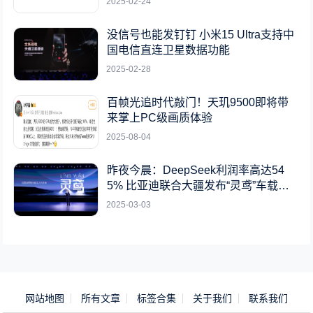
2025-02-24
没信号也能发钉钉 小米15 Ultra支持中
国电信直连卫星数据功能
2025-02-28
百帧光追时代敲门！天玑9500即将带
来掌上PC级画质体验
2025-08-04
昨夜今晨：DeepSeek利润率高达54
5% 比亚迪联合大疆发布“灵鸢”车载无
人机系统
2025-03-03
网站地图
所有文章
标签合集
关于我们
联系我们