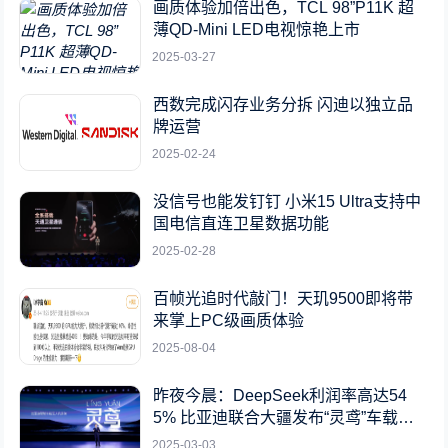
画质体验加倍出色，TCL 98”P11K 超
薄QD-Mini LED电视惊艳上市
2025-03-27
西数完成闪存业务分拆 闪迪以独立品
牌运营
2025-02-24
没信号也能发钉钉 小米15 Ultra支持中
国电信直连卫星数据功能
2025-02-28
百帧光追时代敲门！天玑9500即将带
来掌上PC级画质体验
2025-08-04
昨夜今晨：DeepSeek利润率高达54
5% 比亚迪联合大疆发布“灵鸢”车载无
人机系统
2025-03-03