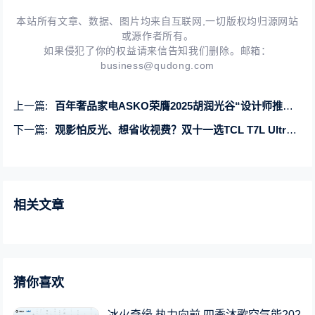
本站所有文章、数据、图片均来自互联网,一切版权均归源网站
或源作者所有。
如果侵犯了你的权益请来信告知我们删除。邮箱：
business@qudong.com
上一篇:
百年奢品家电ASKO荣膺2025胡润光谷“设计师推荐品牌” 以北欧设计引领新风尚
下一篇:
观影怕反光、想省收视费？双十一选TCL T7L Ultra准没错
相关文章
猜你喜欢
冰火奇缘 热力向前 四季沐歌空气能202