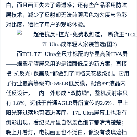
白，而且画面失去了通透感；还有些产品采用防眩
层技术，减少了反射却无法兼顾黑色均匀度与色彩
对比度，牺牲了用户的观影体验。
而TCL T7L Ultra全尺寸标配的华星高阶HVA屏
——蝶翼星曜屏采用的是镜面低反的新方案，直接
把“抗反光+保画质”都做到了同档天花板级别。它用
了行业最高等级的0.5%LR低反膜，配合89°液晶内
低反设计，一内一外形成 “双防线”，整机反射率只
有 1.8%，远低于普通AGLR屏所宣传的2.6%。早上
阳光穿过落地窗洒进客厅，T7L Ultra屏幕上也没有
倒影出现，看纪录片里自然景色细节都清清楚楚；
晚上开着灯，电视画面也不泛白，像没有玻璃遮挡