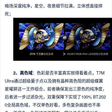
暗场深邃纯净，星空、夜景细节拉满，立体感直接焊
死；
：色彩是否丰富真实就得看着点，T7M
2、高色域
Ultra通过超级量子点以及拥有晶粹高色阻的超级蝶翼
星曜屏这一王炸组合，前者确保发出三原色的纯净度，
后者进一步过滤杂光，双重保障下实现了100% BT.202
0全局高色域，不仅单色好看，多色复杂画面也不串