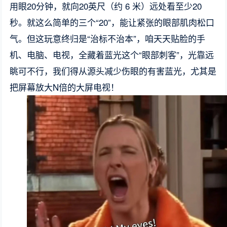
用眼20分钟，就向20英尺（约 6 米）远处看至少20
秒。就这么简单的三个“20”，能让紧张的眼部肌肉松口
气。但这玩意终归是“治标不治本”，咱天天贴脸的手
机、电脑、电视，全藏着蓝光这个“眼部刺客”，光靠远
眺可不行，我们得从源头减少伤眼的有害蓝光，尤其是
把屏幕放大N倍的大屏电视！