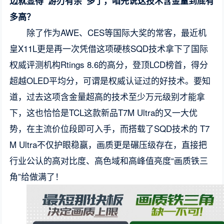
边就显得“游刃有余”多了，咱先说这技术含金量到底有
多高？
除了作为AWE、CES等国际大奖的常客，最近机
皇X11L更是再一次凭借这项硬核SQD技术拿下了国际
权威评测机构Rtings 8.6的高分，登顶LCD榜首，得分
超越OLED平均分，可谓是权威认证过的好技术。要知
道，过去这项含金量超高的技术至少万元级别才能拿
下，这也恰恰是TCL这款新品T7M Ultra的又一大优
势，在主流价位段即可入手，而搭载了SQD技术的 T7
M Ultra不仅护眼稳赢，画质更是碾压级存在，直接把
行业公认的高对比度、高色域和高峰值亮度“画质铁三
角”给做满了！