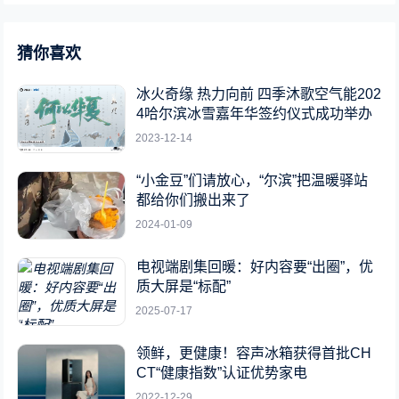
猜你喜欢
冰火奇缘 热力向前 四季沐歌空气能202
4哈尔滨冰雪嘉年华签约仪式成功举办
2023-12-14
“小金豆”们请放心，“尔滨”把温暖驿站
都给你们搬出来了
2024-01-09
电视端剧集回暖：好内容要“出圈”，优
质大屏是“标配”
2025-07-17
领鲜，更健康！容声冰箱获得首批CH
CT“健康指数”认证优势家电
2022-12-29