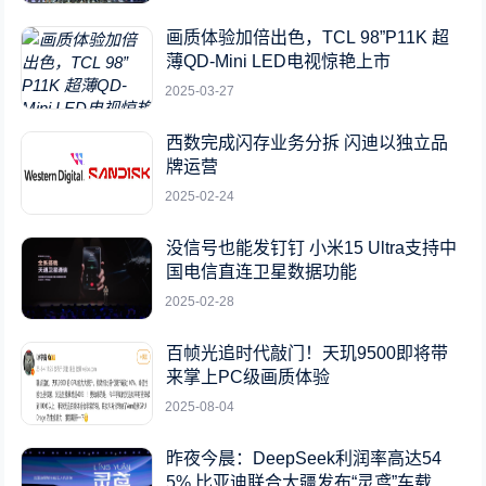
画质体验加倍出色，TCL 98”P11K 超
薄QD-Mini LED电视惊艳上市
2025-03-27
西数完成闪存业务分拆 闪迪以独立品
牌运营
2025-02-24
没信号也能发钉钉 小米15 Ultra支持中
国电信直连卫星数据功能
2025-02-28
百帧光追时代敲门！天玑9500即将带
来掌上PC级画质体验
2025-08-04
昨夜今晨：DeepSeek利润率高达54
5% 比亚迪联合大疆发布“灵鸢”车载无