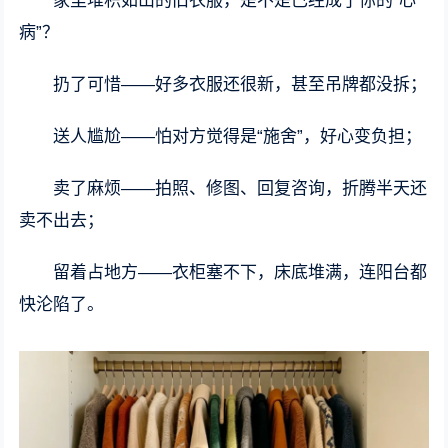
家里堆积如山的旧衣服，是不是已经成了你的“心
病”？
扔了可惜——好多衣服还很新，甚至吊牌都没拆；
送人尴尬——怕对方觉得是“施舍”，好心变负担；
卖了麻烦——拍照、修图、回复咨询，折腾半天还
卖不出去；
留着占地方——衣柜塞不下，床底堆满，连阳台都
快沦陷了。