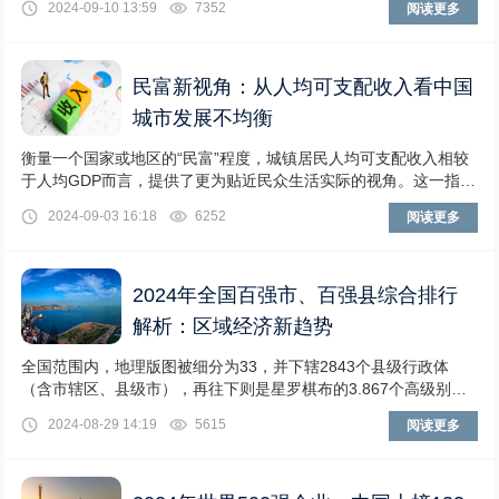
2024-09-10 13:59
7352
阅读更多
民富新视角：从人均可支配收入看中国
城市发展不均衡
衡量一个国家或地区的“民富”程度，城镇居民人均可支配收入相较
于人均GDP而言，提供了更为贴近民众生活实际的视角。这一指标
涵盖了个人在扣除必要税费后，实际可用于消
2024-09-03 16:18
6252
阅读更多
2024年全国百强市、百强县综合排行
解析：区域经济新趋势
全国范围内，地理版图被细分为33，并下辖2843个县级行政体
（含市辖区、县级市），再往下则是星罗棋布的3.867个高级别城
市（地级及以上）万个乡镇与街道。这一系
2024-08-29 14:19
5615
阅读更多