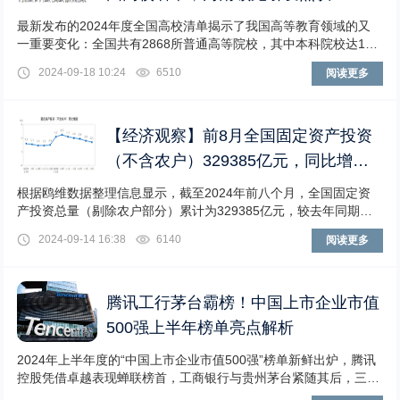
最新发布的2024年度全国高校清单揭示了我国高等教育领域的又
一重要变化：全国共有2868所普通高等院校，其中本科院校达130
8所，专科院校则为1560所，遍布全
2024-09-18 10:24
6510
阅读更多
【经济观察】前8月全国固定资产投资
（不含农户）329385亿元，同比增长
3.4%
根据鸥维数据整理信息显示，截至2024年前八个月，全国固定资
产投资总量（剔除农户部分）累计为329385亿元，较去年同期增
长3.4%，这一增长是基于可比口径计算
2024-09-14 16:38
6140
阅读更多
腾讯工行茅台霸榜！中国上市企业市值
500强上半年榜单亮点解析
2024年上半年度的“中国上市企业市值500强”榜单新鲜出炉，腾讯
控股凭借卓越表现蝉联榜首，工商银行与贵州茅台紧随其后，三强
鼎立之势稳固。观察榜单前十，企业排名