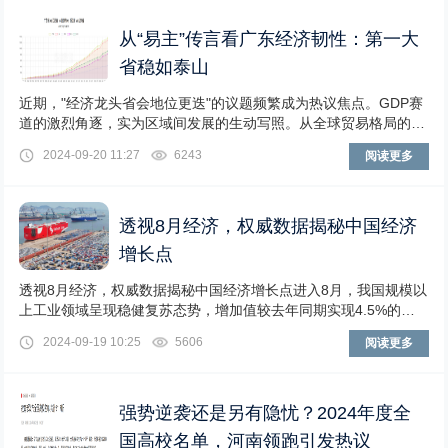
从“易主”传言看广东经济韧性：第一大
省稳如泰山
近期，"经济龙头省会地位更迭"的议题频繁成为热议焦点。GDP赛
道的激烈角逐，实为区域间发展的生动写照。从全球贸易格局的重
塑、地缘紧张局势的升
2024-09-20 11:27
6243
阅读更多
透视8月经济，权威数据揭秘中国经济
增长点
透视8月经济，权威数据揭秘中国经济增长点进入8月，我国规模以
上工业领域呈现稳健复苏态势，增加值较去年同期实现4.5%的增
长，同时在月度环比上也实现了0.32%的
2024-09-19 10:25
5606
阅读更多
强势逆袭还是另有隐忧？2024年度全
国高校名单，河南领跑引发热议