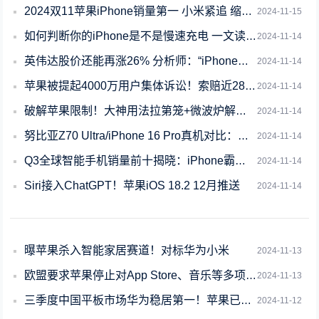
2024双11苹果iPhone销量第一 小米紧追 缩小差距
2024-11-15
如何判断你的iPhone是不是慢速充电 一文读懂
2024-11-14
英伟达股价还能再涨26% 分析师：“iPhone时刻”即将来袭
2024-11-14
苹果被提起4000万用户集体诉讼！索赔近280亿元
2024-11-14
破解苹果限制！大神用法拉第笼+微波炉解锁AirPods Pro助听器功能
2024-11-14
努比亚Z70 Ultra/iPhone 16 Pro真机对比：屏占比高下立判
2024-11-14
Q3全球智能手机销量前十揭晓：iPhone霸占前三 国产仅Redmi 13C上
2024-11-14
Siri接入ChatGPT！苹果iOS 18.2 12月推送
2024-11-14
曝苹果杀入智能家居赛道！对标华为小米
2024-11-13
欧盟要求苹果停止对App Store、音乐等多项服务进行地理封锁
2024-11-13
三季度中国平板市场华为稳居第一！苹果已被远远甩开
2024-11-12