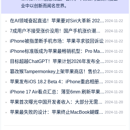
业中以创新而闻名世界。
在AI领域奋起直追！苹果要对Siri大革新 2026年正式发布
2024-11-22
7成用户不接受涨价没用！国产手机涨价潮背后：一颗芯片涨超200元
2024-11-22
iPhone被指垄断手机市场：苹果寻求驳回诉讼
2024-11-22
iPhone标准版成为苹果最畅销机型：Pro Max次之
2024-11-22
目标超越ChatGPT！苹果计划2026年发布全新Siri：集成先进大模型 更像
2024-11-22
篡改猴Tampermonkey上架苹果商店！售价21元、Safari可用
2024-11-21
苹果发布iOS 18.2 Beta 4：iPhone重启相册加密失效Bug仍未修
2024-11-21
iPhone 17 Air看点汇总：薄至6mm 刷新苹果轻薄纪录
2024-11-20
苹果首次曝光中国开发者收入：大部分无需支付任何佣金
2024-11-20
苹果最失败的设计：苹果终止MacBook蝴蝶键盘免费维修服务
2024-11-20