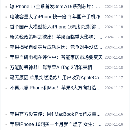
曝iPhone 17全系首发3nm A19系列芯片：无缘台积电2nm工艺制程
2024-11-19
电池容量大了iPhone快一倍 今年国产手机咋突然悟了
2024-11-19
首个国产大模型接入iPhone 16相机控制键：可一键调起阶跃星辰智能助手跃问
2024-11-18
新关税政策呼之欲出！苹果面临重大影响：每部iPhone或涨价近2千元
2024-11-18
苹果揭秘自研芯片成功原因：竞争对手没法用最新尖端技术
2024-11-18
苹果自研电视在评估中：智能家居市场要变天
2024-11-18
万能防丢神器！曝苹果AirTag 2明年亮相
2024-11-18
毫无原因 苹果突然退款！用户收到AppleCare+服务费
2024-11-17
不再只靠iPhone和Mac！苹果3大方向打造全新产品线
2024-11-17
苹果官方没宣传：M4 MacBook Pro首发量子点显示技术
2024-11-16
苹果iPhone 16刚买一个月就自燃了 女生：发誓没用磁吸充电器
2024-11-16