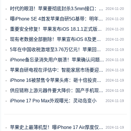
时代的眼泪！苹果要彻底封杀3.5mm接口：相关转接设备已停售
2024-11-20
曝iPhone SE 4首发苹果自研5G基带：明年3月登场
2024-11-20
重要安全修复！苹果发布iOS 18.1.1正式版：建议所有iPhone升级
2024-11-20
现有老数据全部删除！苹果宣布iOS 8及更早版本不再支持iCloud备份
2024-11-20
5年在中国收税激增至3.76万亿元！苹果回应苹果税很合理
2024-11-19
iPhone备忘录消失用户崩溃！苹果确认问题：给出四步救急方案
2024-11-19
苹果自研电视在评估中：智能家居市场要迎来新霸主
2024-11-19
iPhone 16被禁售令苹果头疼：砸十倍投资额力求解除禁令
2024-11-19
供应链称上游元器件要大降价：国产手机现涨价潮后会主动下调售价吗
2024-11-19
iPhone 17 Pro Max外观曝光：灵动岛变小
2024-11-19
苹果史上最薄机型！曝iPhone 17 Air厚度仅6mm
2024-11-19