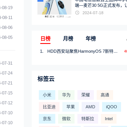
端—麦芒30 5G正式发布，
-08-19
触手可及
2024-07-18
4-08-11
-08-06
-08-05
日榜
月榜
年榜
HDD西安站聚焦HarmonyOS 7新特性，解锁从互联到智能的应用开发新范式
4
-07-31
-07-24
标签云
-07-21
-07-15
小米
华为
荣耀
高通
-07-12
比亚迪
苹果
AMD
iQOO
-07-10
京东
微软
特斯拉
Intel
-07-10