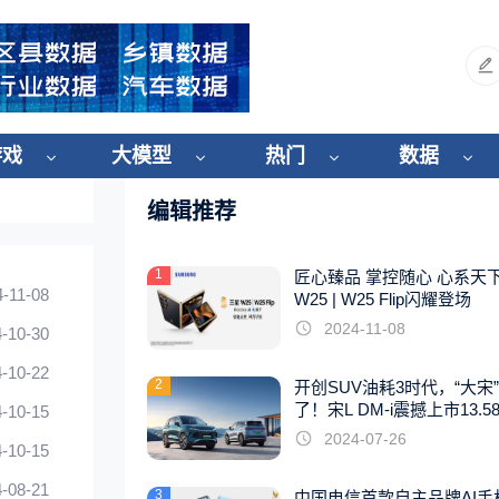
游戏
大模型
热门
数据
编辑推荐
1
匠心臻品 掌控随心 心系天
4-11-08
W25 | W25 Flip闪耀登场
2024-11-08
-10-30
-10-22
2
开创SUV油耗3时代，“大宋
了！宋L DM-i震撼上市13.5
-10-15
起
2024-07-26
-10-15
-08-21
3
中国电信首款自主品牌AI手