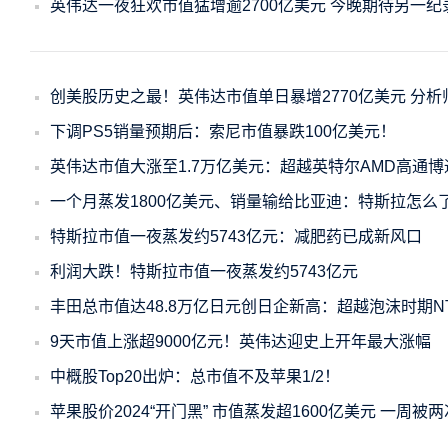
英伟达一夜狂欢市值猛增逾2700亿美元 今晚期待另一纪
创美股历史之最！英伟达市值单日暴增2770亿美元 分
下调PS5销量预期后：索尼市值暴跌100亿美元！
英伟达市值大涨至1.7万亿美元：超越英特尔AMD高通
一个月蒸发1800亿美元、销量输给比亚迪：特斯拉怎么
特斯拉市值一夜蒸发约5743亿元：减肥药已成新风口
利润大跌！特斯拉市值一夜蒸发约5743亿元
丰田总市值达48.8万亿日元创日企新高：超越泡沫时期N
9天市值上涨超9000亿元！英伟达迎史上开年最大涨幅
中概股Top20出炉：总市值不及苹果1/2！
苹果股价2024“开门黑” 市值蒸发超1600亿美元 一周