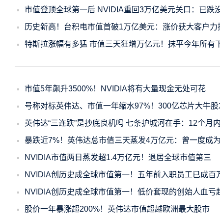
市值登顶全球第一后 NVIDIA重回3万亿美元关口：已跌
历史新高！台积电市值首破1万亿美元：涨价获大客户力
特斯拉涨幅有多猛 市值三天狂增万亿元！抹平今年所有
市值5年飙升3500%！NVIDIA将有大量现金无处可花
号称对标英伟达、市值一年缩水97%！300亿芯片大牛
英伟达“三连跌”是抄底良机吗 七条护城河在手：12个月内
暴跌近7%！英伟达总市值三天蒸发4万亿元：曾一度成
NVIDIA市值两日蒸发超1.4万亿元！退居全球市值第三
NVIDIA创历史成全球市值第一！五年前入职员工已成百
NVIDIA创历史成全球市值第一！低价套现的创始人血亏超
股价一年暴涨超200%！英伟达市值超越欧洲最大股市