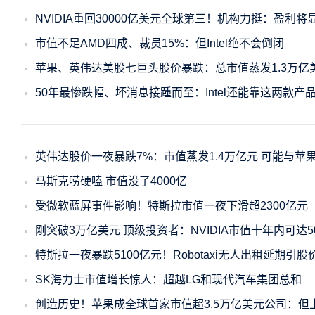
NVIDIA重回30000亿美元全球第三！机构力挺：盈利
市值不足AMD四成、裁员15%：但Intel绝不会倒闭
苹果、英伟达美股七巨头股价暴跌：总市值蒸发1.3万亿
50年最惨跌幅、坏消息接踵而至：Intel还能靠这两款产
英伟达股价一夜暴跌7%：市值蒸发1.4万亿元 可能与苹
马斯克唠硬嗑 市值没了4000亿
受微软蓝屏事件影响！特斯拉市值一夜下滑超2300亿元
刚突破3万亿美元 顶级投资者：NVIDIA市值十年内可达
特斯拉一夜暴跌5100亿元！Robotaxi无人出租延期引股
SK海力士市值增长惊人：超越LG和现代汽车集团总和
创造历史！苹果成全球首家市值超3.5万亿美元公司：但