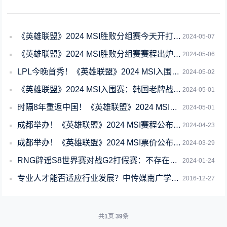
《英雄联盟》2024 MSI胜败分组赛今天开打：全华班TES对战北美霸主TL
2024-05-07
《英雄联盟》2024 MSI胜败分组赛赛程出炉：TES明日迎战TL
2024-05-06
LPL今晚首秀！《英雄联盟》2024 MSI入围赛：TES迎战巴西劲旅LLL
2024-05-02
《英雄联盟》2024 MSI入围赛：韩国老牌战队T1 2:0战胜EST
2024-05-01
时隔8年重返中国！《英雄联盟》2024 MSI今日开打：T1对战EST
2024-05-01
成都举办！《英雄联盟》2024 MSI赛程公布：历史首次两支全华班出征
2024-04-23
成都举办！《英雄联盟》2024 MSI票价公布：268元起 最高1388元
2024-03-29
RNG辟谣S8世界赛对战G2打假赛：不存在任何“假赛”行为
2024-01-24
专业人才能否适应行业发展？中传媒南广学院设立电子竞技专业
2016-12-27
共
1
页
39
条