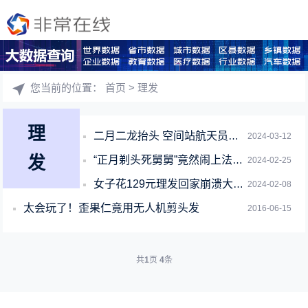
您当前的位置：
首页
> 理发
理
二月二龙抬头 空间站航天员也能“太空理发”了：用上特制神器
2024-03-12
发
“正月剃头死舅舅”竟然闹上法庭！这种说法到底从何而来
2024-02-25
女子花129元理发回家崩溃大哭 网友同情：Tony老师不靠谱
2024-02-08
太会玩了！歪果仁竟用无人机剪头发
2016-06-15
共
1
页
4
条