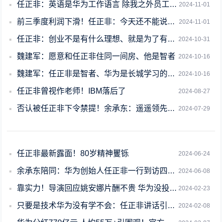
任正非：英语是华为工作语言 除我之外员工都说得很好
2024-11-01
前三季度利润下滑！任正非：今天还不能说华为能活下来 我们还在挣扎中
2024-11-01
任正非：创业不是有什么理想、就是为了有饭吃
2024-10-31
魏建军：愿意和任正非住同一间房、他是智者
2024-10-16
魏建军：任正非是智者、华为是长城学习的榜样
2024-10-16
任正非曾视作老师！IBM落后了
2024-08-27
否认被任正非下令禁提！余承东：遥遥领先四个字说烂了 我不愿说
2024-07-29
任正非最新露面！80岁精神矍铄
2024-06-24
余承东陪同：华为创始人任正非一行到访四川大学
2024-06-08
靠实力！导演回应姚安娜片酬不贵 华为没投钱：任正非曾公开支持搞文艺
2024-02-23
只要是技术华为没有学不会：任正非讲话引围观！华为：内容纯属子虚乌有
2024-02-08