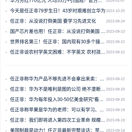
华为分红770亿元 人均55万+引围观！官方：100%民企 公司任正非也说了不算
2024-02-07
今天是任正非79岁生日！43岁时艰难创立华为
2023-10-25
任正非：从没说打倒美国 要学习先进文化
2023-09-24
国产芯片差也用！任正非：从没说打倒美国 华为会越来越困难 但也会越来越兴盛
2023-09-23
世界排名第三！任正非：国内现有30多个操作系统基于鸿蒙开源构建
2023-09-22
任正非谈农村学英文困难：不学英文 农村孩子永远就是农民
2023-09-22
任正非称华为产品不够先进不会拿出来卖：卖不了高价 养不活队伍
2023-09-22
任正非：华为不是唯利是图的公司 绝不垄断人才
2023-09-20
任正非：华为每年投入30-50亿美金研究“看似无用的科学”
2023-09-20
任正非称苹果是华为的老师：可以有学习、做比较的机会
2023-09-19
任正非：我们即将进入第四次工业革命 规模之大不可想象
2023-09-19
美国制裁是动力！任正非最新完整谈话：苹果是华为老师 坚持开放拥抱全世界人才
2023-09-19