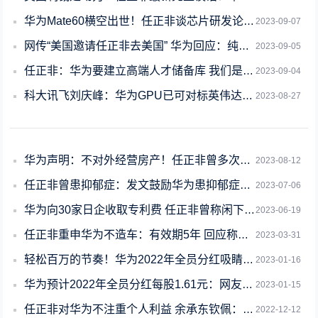
华为Mate60横空出世！任正非谈芯片研发论又被翻出：砸钱不行 得砸科学家
2023-09-07
网传“美国邀请任正非去美国” 华为回应：纯属造谣
2023-09-05
任正非：华为要建立高端人才储备库 我们是储备人才 不储备美元
2023-09-04
科大讯飞刘庆峰：华为GPU已可对标英伟达A100 任正非派三个主席来搞定
2023-08-27
华为声明：不对外经营房产！任正非曾多次表态：挣大钱的死得快 我们就是聚焦
2023-08-12
任正非曾患抑郁症：发文鼓励华为患抑郁症员工不要失去信心
2023-07-06
华为向30家日企收取专利费 任正非曾称闲下来收专利费
2023-06-19
任正非重申华为不造车：有效期5年 回应称为避免问界被错误理解
2023-03-31
轻松百万的节奏！华为2022年全员分红吸睛：100%民企 公司任正非也说了不算
2023-01-16
华为预计2022年全员分红每股1.61元：网友点赞任正非 钱全分了
2023-01-15
任正非对华为不注重个人利益 余承东钦佩：为公司国家创造的价值更高
2022-12-12