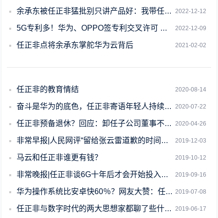
余承东被任正非猛批别只讲产品好：我带任何团队都要中国、世界第一
2022-12-12
5G专利多！华为、OPPO签专利交叉许可 任正非曾称华为专利对全球收费
2022-12-09
任正非点将余承东掌舵华为云背后
2021-02-02
任正非的教育情结
2020-08-14
奋斗是华为的底色，任正非寄语年轻人持续不懈的努力
2020-07-22
任正非预备退休？回应：卸任子公司董事不代表什么信号
2020-04-26
非常早报|人民网评“留给张云雷道歉的时间不多了”，任正非称孟晚舟不会再升职
2019-12-03
马云和任正非谁更有钱？
2019-10-12
非常晚报|任正非谈6G十年后才会开始投入使用，淘宝可以改昵称了
2019-09-16
华为操作系统比安卓快60％？网友大赞：任正非一语惊醒梦中人！
2019-07-08
任正非与数字时代的两大思想家都聊了些什么？
2019-06-17