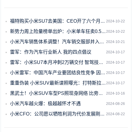
福特购买小米SU7去美国：CEO开了六个月不想换
2024-10-22
新势力周上险量榜单出炉：小米单车狂卖0.56万台、猛冲至第四
2024-10-22
小米汽车销售体系调整！汽车销交服部并入中国区 王晓雁统管
2024-10-21
雷军：作为汽车行业新人 我的四点倡议
2024-10-17
雷军：小米SU7本月冲刺2万辆交付 智驾技术重大突破即将公布
2024-10-17
小米雷军：中国汽车产业要团结良性竞争 因为全球汽车市场非常大
2024-10-17
重重伪装 小米SUV最新谍照曝光：打特斯拉Model Y还得靠它
2024-10-17
黑武士！小米SUV车型PS照现身网络 比旁边SU7还帅
2024-10-16
小米汽车越火爆：极越越怀才不遇
2024-08-26
小米CFO：公司愿以牺牲利润为代价发展刚起步的汽车业务
2024-08-22