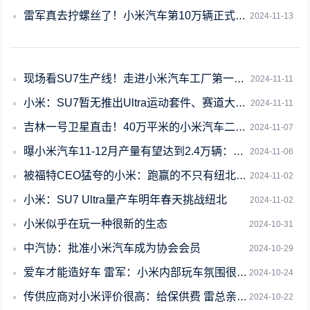
雷军真去拧螺丝了！小米汽车第10万辆正式下线：用时仅230天
2024-11-13
现场看SU7生产线！走进小米汽车工厂第一期报名开启
2024-11-11
小米：SU7暂无推出Ultra运动套件、赛道大师的计划
2024-11-11
吉林一号卫星直击！40万平米的小米汽车二期工厂进展神速
2024-11-07
曝小米汽车11-12月产量有望达到2.4万辆：产线利用率逼近200%
2024-11-06
被福特CEO猛夸的小米：跑赢的不只有纽北的保时捷
2024-11-02
小米：SU7 Ultra量产车明年春天挑战纽北
2024-11-02
小米似乎在玩一种很新的生态
2024-10-31
中汽协：批准小米汽车成为协会会员
2024-10-29
爱车才能造好车 雷军：小米内部玩车氛围很浓、鼓励员工考赛照
2024-10-24
传供应商对小米评价很高：给保供费 雷总亲自表达谢意
2024-10-22