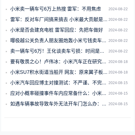
小米卖一辆车亏6万上热搜 雷军：不用焦虑
2024-08-22
雷军：反对车厂间搞来搞去 小米最大贡献是让车圈融洽很多
2024-08-22
小米是否会建充电桩 雷军回应：先把车做好
2024-08-22
曝极越公关负责人朋友圈炮轰小米亏钱卖车是倾销 博主澄清是P图
2024-08-22
卖一辆车亏6万！王化谈卖车亏损：时间是小米的朋友
2024-08-22
要有敬畏之心！卢伟冰：小米汽车正在研究进入欧洲市场
2024-08-18
小米SU7积水街道当船开 网友：原来翼子板的设计是排水孔
2024-08-18
小米汽车回应博主对撞测试：不严谨、不完整、不真实
2024-08-15
应对小概率碰撞事件车内应常备什么：小米汽车重点罗列五样物品
2024-08-15
如遇车辆事故导致车外无法开车门怎么办：小米汽车回应
2024-08-15