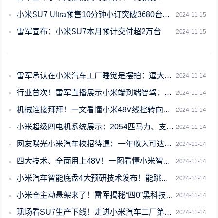
小米SU7 Ultra预售10分钟小订突破3680台：女性用户倍增成为“大女主座
2024-11-15
雷军宣布：小米SU7本月预计交付超2万台
2024-11-15
雷军承认在小米汽车工厂睡觉是摆拍：逗大家开心的
2024-11-14
行业首次！雷军直播展示小米端到端智驾：希望年底进入第一阵营
2024-11-14
机械连接拜拜！一文看懂小米48V线控转向：模拟驾驶员手感
2024-11-14
小米超级四电机系统展示：2054匹马力、支持原地掉头！
2024-11-14
网友曝光小米汽车校招待遇：一年收入可达18薪 超过15万元
2024-11-14
四大技术、全面用上48V！一图看懂小米智能底盘预研技术
2024-11-14
小米汽车智能底盘4大预研技术发布！能跳舞、原地掉头 无需刹车油、可拆掉方向盘
2024-11-14
小米全主动悬架来了！雷军揭秘“四0”黑科技：0侧倾、0颠簸、0抬头、0点头
2024-11-14
现场看SU7生产下线！走进小米汽车工厂第二期12月上线
2024-11-14