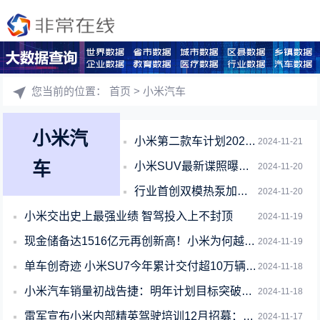
您当前的位置：
首页
> 小米汽车
小米汽
小米第二款车计划2025年一季度上市：纯电SUV 对标特斯拉Model Y
2024-11-21
车
小米SUV最新谍照曝光：SU7同款土星环尾灯已点亮
2024-11-20
行业首创双模热泵加持！小米SU7冬季开空调不怕费电
2024-11-20
小米交出史上最强业绩 智驾投入上不封顶
2024-11-19
现金储备达1516亿元再创新高！小米为何越来越有钱了
2024-11-19
单车创奇迹 小米SU7今年累计交付超10万辆：年底冲刺13万
2024-11-18
小米汽车销量初战告捷：明年计划目标突破34万
2024-11-18
雷军宣布小米内部精英驾驶培训12月招募：首批开放Ultra用户
2024-11-17