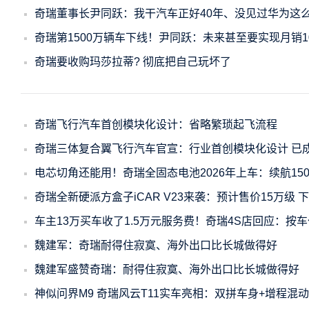
奇瑞董事长尹同跃：我干汽车正好40年、没见过华为这
奇瑞第1500万辆车下线！尹同跃：未来甚至要实现月销1
奇瑞要收购玛莎拉蒂? 彻底把自己玩坏了
奇瑞飞行汽车首创模块化设计：省略繁琐起飞流程
奇瑞三体复合翼飞行汽车官宣：行业首创模块化设计 已
电芯切角还能用！奇瑞全固态电池2026年上车：续航150
奇瑞全新硬派方盒子iCAR V23来袭：预计售价15万级 
车主13万买车收了1.5万元服务费！奇瑞4S店回应：按车
魏建军：奇瑞耐得住寂寞、海外出口比长城做得好
魏建军盛赞奇瑞：耐得住寂寞、海外出口比长城做得好
神似问界M9 奇瑞风云T11实车亮相：双拼车身+增程混动