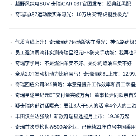
越野风纯电SUV 奇瑞iCAR 03T官图发布：经典红黑配
奇瑞瑞虎7运动版实车曝光：10万块买“路虎揽胜极光”
气质直线上升！奇瑞瑞虎7运动版实车曝光：神似路虎极
员工邀请周鸿祎实测奇瑞星纪元ES防夹手功能：我再也
奇瑞李学用：不是燃油车卖不好、是你的燃油车卖不好
全系2.0T发动机动力比肩宝马！奇瑞瑞虎8L上市：12.9
奇瑞回应公司345策略：本意是提升工作效率和员工幸福
奇瑞星途星纪元ET交付量突破万台！董事长尹同跃亲自
疑奇瑞内部讲话曝光：要让3人干5人的活 拿4个人的工
丰田汉兰达强敌！新款奇瑞星途揽月上市：19.39万起
奇瑞首次登榜世界500强企业：已连续21年位居中国乘