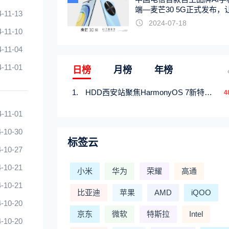
端—麦芒30 5G正式发布，
4-11-13
触手可及
2024-07-18
4-11-10
4-11-04
4-11-01
日榜
月榜
年榜
HDD西安站聚焦HarmonyOS 7新特性，解锁从互联到智能的应用开发新范式
4
4-11-01
-10-30
标签云
-10-27
-10-21
小米
华为
荣耀
高通
-10-21
比亚迪
苹果
AMD
iQOO
-10-20
京东
微软
特斯拉
Intel
-10-20