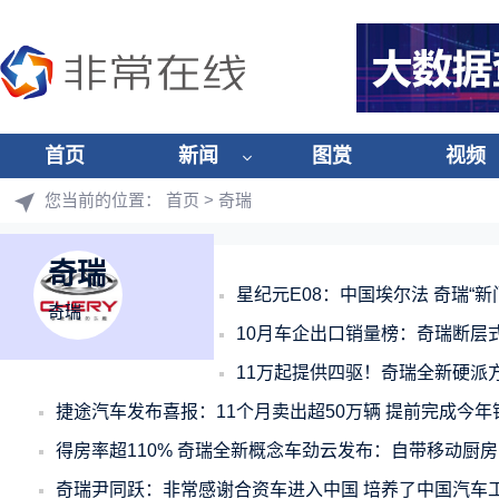
首页
新闻
图赏
视频
您当前的位置：
首页
> 奇瑞
奇瑞
星纪元E08：中国埃尔法 奇瑞“新
奇瑞
10月车企出口销量榜：奇瑞断层式
11万起提供四驱！奇瑞全新硬派方盒
捷途汽车发布喜报：11个月卖出超50万辆 提前完成今年
得房率超110% 奇瑞全新概念车劲云发布：自带移动厨房
奇瑞尹同跃：非常感谢合资车进入中国 培养了中国汽车