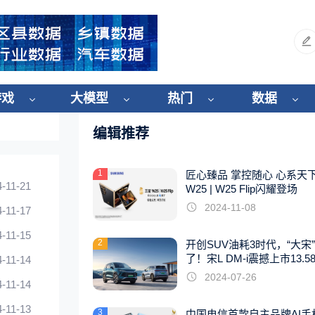
游戏
大模型
热门
数据
编辑推荐
1
匠心臻品 掌控随心 心系天
4-11-21
W25 | W25 Flip闪耀登场
2024-11-08
4-11-17
4-11-15
2
开创SUV油耗3时代，“大宋
了！宋L DM-i震撼上市13.5
4-11-14
起
2024-07-26
4-11-14
4-11-13
3
中国电信首款自主品牌AI手