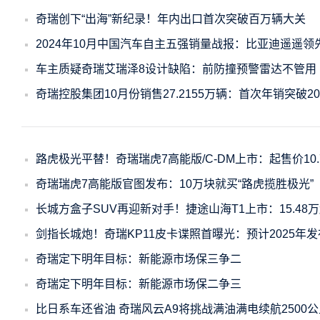
奇瑞创下“出海”新纪录！年内出口首次突破百万辆大关
2024年10月中国汽车自主五强销量战报：比亚迪遥遥领
车主质疑奇瑞艾瑞泽8设计缺陷：前防撞预警雷达不管用
奇瑞控股集团10月份销售27.2155万辆：首次年销突破2
路虎极光平替！奇瑞瑞虎7高能版/C-DM上市：起售价10.
奇瑞瑞虎7高能版官图发布：10万块就买“路虎揽胜极光”
长城方盒子SUV再迎新对手！捷途山海T1上市：15.48
剑指长城炮！奇瑞KP11皮卡谍照首曝光：预计2025年发
奇瑞定下明年目标：新能源市场保三争二
奇瑞定下明年目标：新能源市场保二争三
比日系车还省油 奇瑞风云A9将挑战满油满电续航2500公