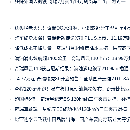
狂赚外国人的钱 奇瑞7月卖出19万辆新车：出口将近一
还买啥老头乐！奇瑞QQ冰淇淋、小蚂蚁部分车型可享4万补
整车终身质保！奇瑞新款捷途X70 PLUS上市：11.19万
降低成本不降质量！奇瑞出台14维度降本举措：供应商
满油满电续航超1400公里！奇瑞风云T10上市：18.99万
奇瑞风云T10获吉尼斯纪录：满油满电跑了2169km 插混
14.77万起 奇瑞瑞虎8L开启预售：全系国产最强2.0T+8A
全程120km/h跑！易车极限混动油耗榜发布：奇瑞比比
超国标6倍！奇瑞星纪元ES 120km/h三车夹击对撞：碰
奇瑞真敢玩！星纪元ES成功挑战120km/h三车夹击对撞
比亚迪李云飞谈中国品牌出海：国产车要向奇瑞老大哥