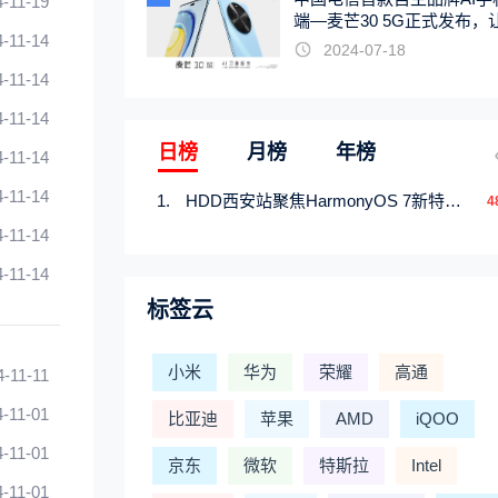
4-11-19
端—麦芒30 5G正式发布，
4-11-14
触手可及
2024-07-18
4-11-14
4-11-14
日榜
月榜
年榜
4-11-14
4-11-14
HDD西安站聚焦HarmonyOS 7新特性，解锁从互联到智能的应用开发新范式
4
4-11-14
4-11-14
标签云
小米
华为
荣耀
高通
4-11-11
4-11-01
比亚迪
苹果
AMD
iQOO
4-11-01
京东
微软
特斯拉
Intel
4-11-01