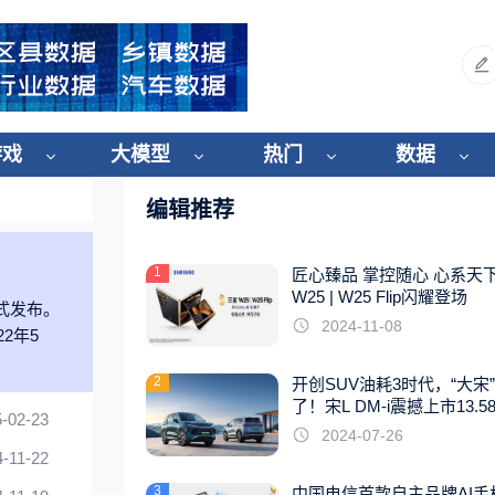
游戏
大模型
热门
数据
编辑推荐
1
匠心臻品 掌控随心 心系天
W25 | W25 Flip闪耀登场
正式发布。
2024-11-08
2年5
2
开创SUV油耗3时代，“大宋
了！宋L DM-i震撼上市13.5
-02-23
起
2024-07-26
4-11-22
3
中国电信首款自主品牌AI手