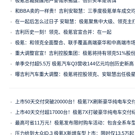
极氪总裁提醒用户警惕杀猪盘：低价买车是诱饵
和BBA卖的一样贵！吉利安聪慧：三季度极氪单车成交均
在一起后怎么过日子 安聪慧：极氪聚焦中大级、领克主
吉利历史一刻！领克、极氪官宣合并：在一起
极氪：和领克全面整合、联手覆盖高端豪华和中高端市
重大调整官宣！吉利控股集团：极氪将持有领克51%股
单季交付超5.5万 极氪汽车Q3营收144亿元均创历史新高
曝吉利汽车重大调整：极氪将控股领克、安聪慧出任极
上市50天交付突破20000台！极氪7X刷新豪华纯电车交
上市40天交付超17000台！极氪7X打破豪华纯电车交付
最高可省11万元！极氪发布限时购车活动：包含全系车
压力给到大众ID.3 极氪X新增车型上市：限时仅13.5万起