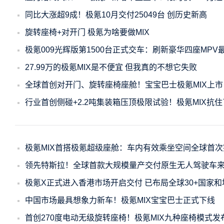
同比大涨超9成！极氪10月交付25049台 创历史新高
旋转座椅+对开门 极氪为啥要做MIX
极氪009光辉版第1500台正式交车：刷新豪华四座MPV
27.99万的极氪MIX是不便宜 但我真的不想它失败
全球首创对开门、旋转座椅座舱！宝宝巴士极氪MIX上市：
行业首创侧碰+2.2吨集装箱压顶极限试验！极氪MIX抗住
极氪MIX首搭极氪超级座舱：车内有效乘坐空间全球首次
领先特斯拉！全球首款大规模量产交付原生无人驾驶车
极氪X正式进入香港市场开启交付 已布局全球30+国家和
中国市场最具想象力新车！极氪MIX宝宝巴士正式下线
首创270度电动无级旋转座椅！极氪MIX九种座椅模式发