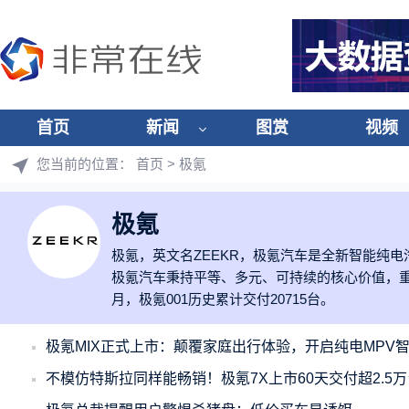
首页
新闻
图赏
视频
您当前的位置：
首页
> 极氪
极氪
极氪，英文名ZEEKR，极氪汽车是全新智能纯电汽
极氪汽车秉持平等、多元、可持续的核心价值，重
月，极氪001历史累计交付20715台。
极氪MIX正式上市：颠覆家庭出行体验，开启纯电MPV
不模仿特斯拉同样能畅销！极氪7X上市60天交付超2.5万