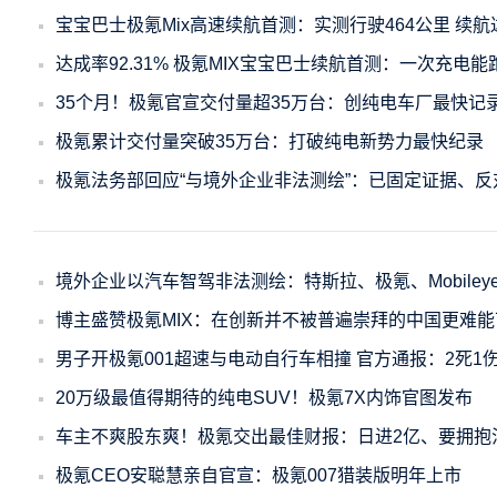
宝宝巴士极氪Mix高速续航首测：实测行驶464公里 续航
达成率92.31% 极氪MIX宝宝巴士续航首测：一次充电能
35个月！极氪官宣交付量超35万台：创纯电车厂最快记
极氪累计交付量突破35万台：打破纯电新势力最快纪录
极氪法务部回应“与境外企业非法测绘”：已固定证据、反
境外企业以汽车智驾非法测绘：特斯拉、极氪、Mobile
博主盛赞极氪MIX：在创新并不被普遍崇拜的中国更难能
男子开极氪001超速与电动自行车相撞 官方通报：2死1
20万级最值得期待的纯电SUV！极氪7X内饰官图发布
车主不爽股东爽！极氪交出最佳财报：日进2亿、要拥抱
极氪CEO安聪慧亲自官宣：极氪007猎装版明年上市