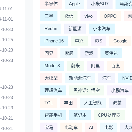
半导体
Apple
小米SU7
马斯
4-11-01
三星
微信
vivo
OPPO
4-11-01
Redmi
新能源
小米汽车
-10-30
-10-25
iPhone 16
中兴
iOS
Google
-10-23
问界
索尼
游戏
英伟达
-10-23
Model 3
蔚来
阿里
百度
大模型
新能源汽车
汽车
NVI
-10-23
理想汽车
黑神话：悟空
小鹏汽车
-10-23
TCL
丰田
人工智能
鸿蒙
-10-23
智能手机
笔记本
CPU处理器
-10-21
宝马
电动车
AI
电影
大
-10-21