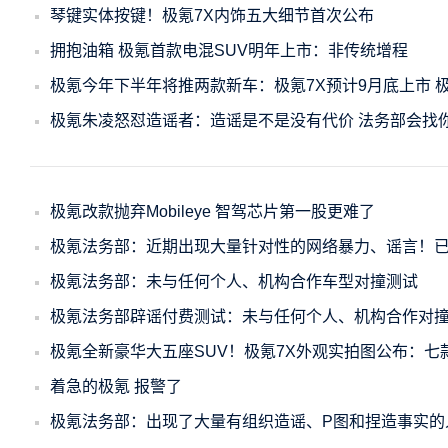
琴键实体按键！极氪7X内饰五大细节首次公布
拥抱油箱 极氪首款电混SUV明年上市：非传统增程
极氪今年下半年将推两款新车：极氪7X预计9月底上市 极
极氪朱凌怒怼造谣者：造谣是不是没有代价 法务部会找
极氪改款抛弃Mobileye 智驾芯片第一股更难了
极氪法务部：近期出现大量针对性的网络暴力、谣言！
极氪法务部：未与任何个人、机构合作车型对撞测试
极氪法务部辟谣付费测试：未与任何个人、机构合作对
极氪全新豪华大五座SUV！极氪7X外观实拍图公布：七
着急的极氪 报警了
极氪法务部：出现了大量有组织造谣、P图和捏造事实的