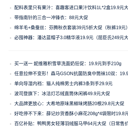
配料表里只有果汁：喜趣客进口果汁饮料1L*2盒19.9元
带指南针的三合一冲锋衣：88元大促
绵羊毛+桑蚕丝：芬腾秋衣套装39元5折大促（秋裤19元
必囤神器：潘达蓝帽子3.0精华液19.9元（屈臣氏249元
买一送一 妮维雅积雪草洗面奶狂促：19.9元到手210g
任意拉伸不变形！森马GSON抗菌防臭中筒袜10双：19.
单向导湿内裆：猫人纯棉男士内裤3条到手29.9元
波司登旗下：冰洁灯芯绒直筒休闲裤49.9元大促
大品牌更放心：大希地原味黑椒味烤肠20根29.8元大促
好吃停不下来：薛记炒货香酥小麻花208g*4袋限时19.8
百亿补贴：鸭鸭男女轻薄羽绒服马甲64元大促（日常售价