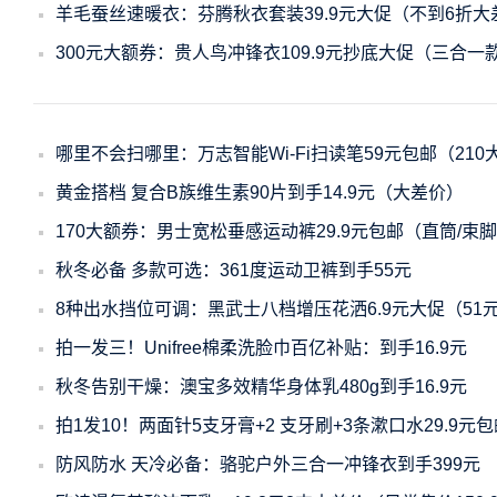
羊毛蚕丝速暖衣：芬腾秋衣套装39.9元大促（不到6折大
300元大额券：贵人鸟冲锋衣109.9元抄底大促（三合一款
哪里不会扫哪里：万志智能Wi-Fi扫读笔59元包邮（210
黄金搭档 复合B族维生素90片到手14.9元（大差价）
170大额券：男士宽松垂感运动裤29.9元包邮（直筒/束
秋冬必备 多款可选：361度运动卫裤到手55元
8种出水挡位可调：黑武士八档增压花洒6.9元大促（51
拍一发三！Unifree棉柔洗脸巾百亿补贴：到手16.9元
秋冬告别干燥：澳宝多效精华身体乳480g到手16.9元
拍1发10！两面针5支牙膏+2 支牙刷+3条漱口水29.9元
防风防水 天冷必备：骆驼户外三合一冲锋衣到手399元