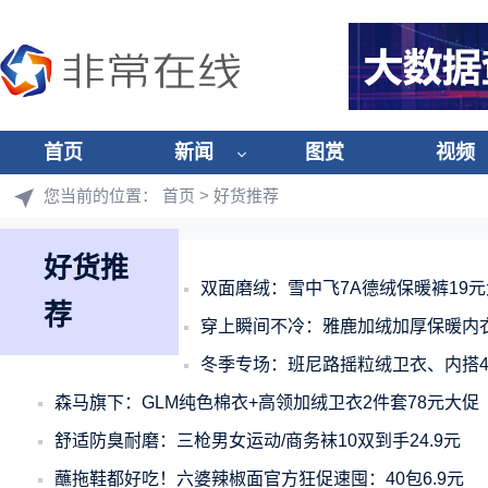
首页
新闻
图赏
视频
您当前的位置：
首页
> 好货推荐
好货推
双面磨绒：雪中飞7A德绒保暖裤19
荐
穿上瞬间不冷：雅鹿加绒加厚保暖内衣
冬季专场：班尼路摇粒绒卫衣、内搭49
森马旗下：GLM纯色棉衣+高领加绒卫衣2件套78元大促
舒适防臭耐磨：三枪男女运动/商务袜10双到手24.9元
蘸拖鞋都好吃！六婆辣椒面官方狂促速囤：40包6.9元