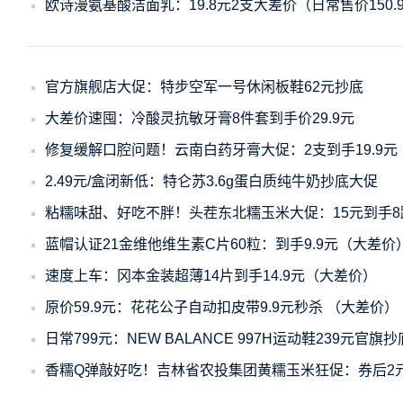
欧诗漫氨基酸洁面乳：19.8元2支大差价（日常售价150.
官方旗舰店大促：特步空军一号休闲板鞋62元抄底
大差价速囤：冷酸灵抗敏牙膏8件套到手价29.9元
修复缓解口腔问题！云南白药牙膏大促：2支到手19.9元
2.49元/盒闭新低：特仑苏3.6g蛋白质纯牛奶抄底大促
粘糯味甜、好吃不胖！头茬东北糯玉米大促：15元到手8
蓝帽认证21金维他维生素C片60粒：到手9.9元（大差价
速度上车：冈本金装超薄14片到手14.9元（大差价）
原价59.9元：花花公子自动扣皮带9.9元秒杀 （大差价）
日常799元：NEW BALANCE 997H运动鞋239元官旗抄
香糯Q弹敲好吃！吉林省农投集团黄糯玉米狂促：券后2