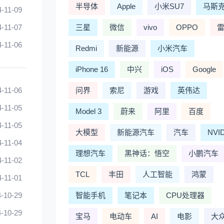
半导体
Apple
小米SU7
马斯
4-11-09
4-11-07
三星
微信
vivo
OPPO
4-11-06
Redmi
新能源
小米汽车
iPhone 16
中兴
iOS
Google
4-11-06
问界
索尼
游戏
英伟达
4-11-05
Model 3
蔚来
阿里
百度
4-11-05
大模型
新能源汽车
汽车
NVI
4-11-04
理想汽车
黑神话：悟空
小鹏汽车
4-11-02
TCL
丰田
人工智能
鸿蒙
4-11-01
-10-29
智能手机
笔记本
CPU处理器
-10-29
宝马
电动车
AI
电影
大