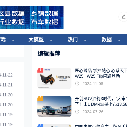
游戏
大模型
热门
数据
编辑推荐
1
匠心臻品 掌控随心 心系天
4-11-22
W25 | W25 Flip闪耀登场
2024-11-08
4-11-21
4-11-20
2
开创SUV油耗3时代，“大宋
了！宋L DM-i震撼上市13.5
4-11-20
起
2024-07-26
4-11-19
4-11-19
3
中国电信首款自主品牌AI手