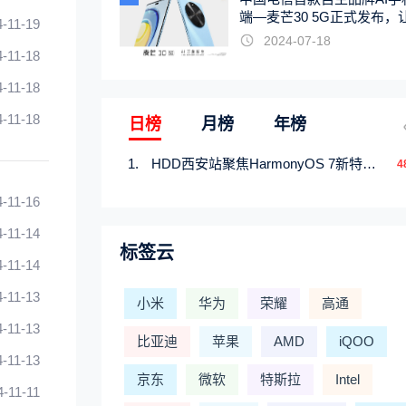
端—麦芒30 5G正式发布，
4-11-19
触手可及
2024-07-18
4-11-18
4-11-18
4-11-18
日榜
月榜
年榜
HDD西安站聚焦HarmonyOS 7新特性，解锁从互联到智能的应用开发新范式
4
4-11-16
4-11-14
标签云
4-11-14
4-11-13
小米
华为
荣耀
高通
4-11-13
比亚迪
苹果
AMD
iQOO
4-11-13
京东
微软
特斯拉
Intel
4-11-11