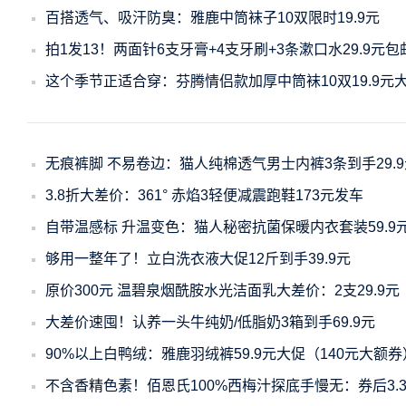
百搭透气、吸汗防臭：雅鹿中筒袜子10双限时19.9元
拍1发13！两面针6支牙膏+4支牙刷+3条漱口水29.9元包
这个季节正适合穿：芬腾情侣款加厚中筒袜10双19.9元
无痕裤脚 不易卷边：猫人纯棉透气男士内裤3条到手29.9
3.8折大差价：361° 赤焰3轻便减震跑鞋173元发车
自带温感标 升温变色：猫人秘密抗菌保暖内衣套装59.9
够用一整年了！立白洗衣液大促12斤到手39.9元
原价300元 温碧泉烟酰胺水光洁面乳大差价：2支29.9元
大差价速囤！认养一头牛纯奶/低脂奶3箱到手69.9元
90%以上白鸭绒：雅鹿羽绒裤59.9元大促（140元大额券
不含香精色素！佰恩氏100%西梅汁探底手慢无：券后3.3