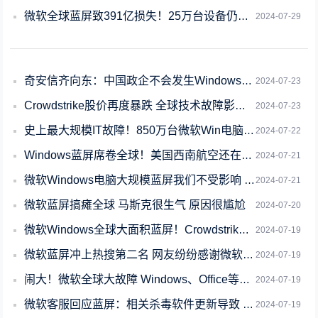
微软全球蓝屏致391亿损失！25万台设备仍未恢复
2024-07-29
奇安信齐向东：中国政企不会发生Windows全球性蓝屏事故 三大原因
2024-07-23
Crowdstrike股价再度暴跌 全球技术故障影响仍在继续
2024-07-23
史上最大规模IT故障！850万台微软Win电脑蓝屏死机：全球损失恐超10亿美元
2024-07-22
Windows蓝屏席卷全球！美国西南航空还在用Win3.1 躲过一劫
2024-07-21
微软Windows电脑大规模蓝屏我们不受影响 专家：国产操作系统、杀毒软件必须掌
2024-07-21
微软蓝屏搞瘫全球 马斯克很生气 原因很尴尬
2024-07-20
微软Windows全球大面积蓝屏！Crowdstrike回应 恢复方法来了
2024-07-19
微软蓝屏冲上热搜第二名 网友纷纷感谢微软：提前放假了
2024-07-19
闹大！微软全球大故障 Windows、Office等没法用：多国运行瘫痪 官方回
2024-07-19
微软客服回应蓝屏：相关杀毒软件更新导致 建议联系公司IT
2024-07-19