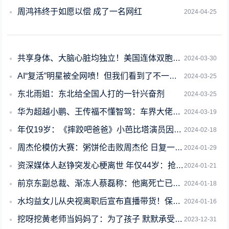
周鸿祎终于如愿以偿 成了一名网红
2024-04-25
共享身体、大脑心脏均独立！美国连体双胞胎姐妹其中一人已婚
2024-03-30
AI“复活”明星被全网喷！但我们看到了不一样的东西
2024-03-25
东北雨姐：东北给全国人打的一针兴奋剂
2024-03-25
华为超越小鹏、王传福不懂智驾：车界大佬开会太刚了
2024-03-19
年仅19岁：《摔跤吧爸爸》小芭比塔演员因罕见并发症去世
2024-02-18
周杰伦模仿大赛：粥饼伦击败周杰伦 日复一日做鸡蛋灌饼
2024-01-29
资深媒体人赵铮突发心梗离世 年仅44岁：抢救了7天
2024-01-21
前京东副总裁、渐冻人蔡磊称：他离死亡已经非常近了
2024-01-18
水均益女儿从央视离职后宣布直播带货！保证货真价实
2024-01-16
挖呀挖黄老师当妈妈了：为了孩子 默默承受网暴
2023-12-31