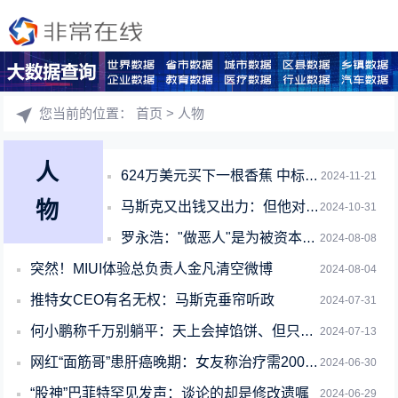
您当前的位置：
首页
> 人物
人
624万美元买下一根香蕉 中标者回应了 水果摊老板：只值两块五
2024-11-21
物
马斯克又出钱又出力：但他对特朗普竞选的最大贡献却在这里！
2024-10-31
罗永浩："做恶人"是为被资本家PUA的年轻人！让感恩很无耻
2024-08-08
突然！MIUI体验总负责人金凡清空微博
2024-08-04
推特女CEO有名无权：马斯克垂帘听政
2024-07-31
何小鹏称千万别躺平：天上会掉馅饼、但只掉给能接住的人
2024-07-13
网红“面筋哥”患肝癌晚期：女友称治疗需200多万 没钱了
2024-06-30
“股神”巴菲特罕见发声：谈论的却是修改遗嘱
2024-06-29