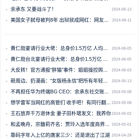
余承东 又要战斗了！
2024-06-13
美国女子弑母被判8年 出狱就成网红：网友纷纷同情支持
2024-06-11
黄仁勋宴请行业大佬：总身价1.5万亿 人均消费不到100元
2024-06-05
黄仁勋台北宴请行业大佬：总身价1.5万亿 人均消费不到100元
2024-06-05
大反转！官方通报“胖猫”事件：姐姐操控舆论 小号曝光女方信息
2024-06-03
砸周边、扔漫画：“女版杨永信”把所有年轻人干红温了
2024-05-13
不再担任华为终端BG CEO：余承东社交账号认证已修改
2024-05-08
想学雷军当网红的高管们 收手吧！有同行翻车了
2024-05-08
王石放弃千万退休金 妻子田朴珺发文：我养你
2024-05-02
和孟晚舟、宗馥莉齐名：贾玲入选年度商界木兰
2024-05-01
靠码字年入上亿的唐家三少：还是退出了江湖
2024-04-29