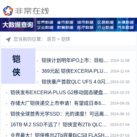
您当前的位置：
首页
> 铠侠
铠
铠侠计划明年IPO上市：目标估值1万亿日元
2024-11-08
侠
369元起 铠侠EXCERIA PLUS G2系列移动硬盘上市：小巧铝制外壳
2024-11-04
铠侠量产首款QLC UFS 4.0闪存：读取速度高达4200 MB/s
2024-10-30
铠侠发布EXCERIA PLUS G2移动固态硬盘：Type-C接口 最高105
2024-10-25
存储大厂铠侠递交上市申请！有望成日本6年来最大规模IPO
2024-08-26
铠侠全球首秀光学SSD：光的速度！可远离CPU 40米
2024-08-10
16TB M.2 SSD不远了！铠侠宣布2Tb QLC闪存
2024-07-04
业界最大！铠侠推出2Tb容量BiCS8 FLASH QLC闪存
2024-07-03