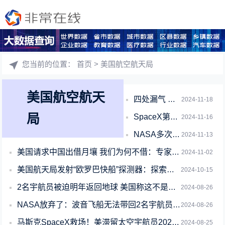
您当前的位置：
首页
> 美国航空航天局
美国航空航天
四处漏气 可能解体！NASA准备随时紧急撤离国际空间站
2024-11-18
局
SpaceX第六次星舰试飞推迟至11月20日：窗口期有30分钟
2024-11-16
NASA多次求借后 我国提议交换月球样本：美国至今沉默！
2024-11-13
美国请求中国出借月壤 我们为何不借：专家给出真相
2024-11-02
美国航天局发射“欧罗巴快船”探测器：探索木卫二生命生存条件
2024-10-15
2名宇航员被迫明年返回地球 美国称这不是滞留：SpaceX正准备方案
2024-08-26
NASA放弃了：波音飞船无法带回2名宇航员！再呆6个月吧
2024-08-26
马斯克SpaceX救场！美滞留太空宇航员2025年2月搭龙飞船返回地球
2024-08-25