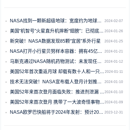
NASA找到一颗新超级地球：宽度约为地球一倍半、一“年”长约19天
2024-02-07
美国“机智号”火星直升机摔断“翅膀”：已彻底无法飞行
2024-01-26
新突破！NASA数据发现85颗“宜居”系外行星
2024-01-25
NASA打开小行星贝努样本容器：拥有45亿年历史
2024-01-21
马斯克通过NASA随机药物测试：未发现任何异常
2024-01-12
美国52年首次重返月球 却载有数十人和一只狗骨灰 打算干嘛
2024-01-11
技术无法突破！NASA宣布载人登月计划推迟一年：2025年9月再启动
2024-01-10
美国52年来首次登月面临失败：推进剂泄漏 无法月面软著陆
2024-01-10
美国52年来首次登月 携带了一大波奇怪事物：人类遗骸和比特币
2024-01-09
NASA欧罗巴快船将于2024年发射：预计2030年抵达木卫二
2023-12-31