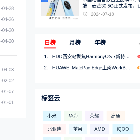
端—麦芒30 5G正式发布，
-04-28
触手可及
2024-07-18
-04-26
-04-20
-04-20
日榜
月榜
年榜
HDD西安站聚焦HarmonyOS 7新特性，解锁从互联到智能的应用开发新范式
4
HUAWEI MatePad Edge上架WorkBuddy鸿蒙PC版，说话就能干活的AI办公搭子
4
-04-03
-02-02
-01-07
标签云
-01-01
小米
华为
荣耀
高通
比亚迪
苹果
AMD
iQOO