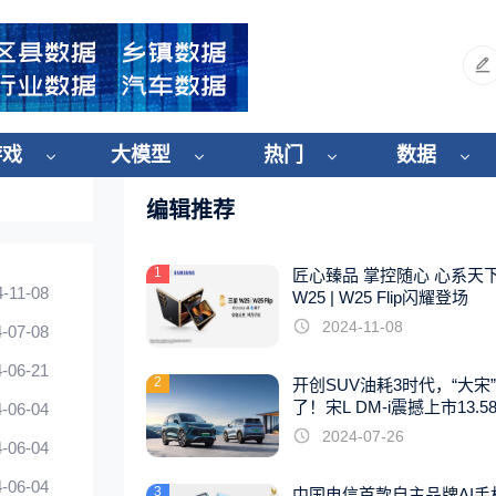
游戏
大模型
热门
数据
编辑推荐
1
匠心臻品 掌控随心 心系天
4-11-08
W25 | W25 Flip闪耀登场
2024-11-08
-07-08
-06-21
2
开创SUV油耗3时代，“大宋
了！宋L DM-i震撼上市13.5
-06-04
起
2024-07-26
-06-04
-06-04
3
中国电信首款自主品牌AI手