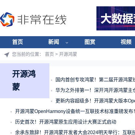
首页
新闻
图赏
视频
您当前的位置：
首页
> 开源鸿蒙
开源鸿
国内首创专攻鸿蒙！第二届开源鸿蒙
蒙
华为之外排第一！深开鸿开源鸿蒙主仓
更新内容超级多！开源鸿蒙大版本OpenHar
开源鸿蒙OpenHarmony设备统一互联技术标准重磅发
历史首次！开源鸿蒙原生应用设计大赛正式启动
余承东致辞！开源鸿蒙开发者大会2024明天举行：互联