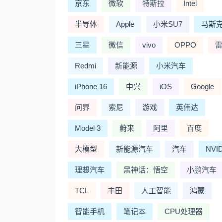
京东
微软
特斯拉
Intel
半导体
Apple
小米SU7
马斯
三星
微信
vivo
OPPO
Redmi
新能源
小米汽车
iPhone 16
中兴
iOS
Google
问界
索尼
游戏
英伟达
Model 3
蔚来
阿里
百度
大模型
新能源汽车
汽车
NVI
理想汽车
黑神话：悟空
小鹏汽车
TCL
丰田
人工智能
鸿蒙
智能手机
笔记本
CPU处理器