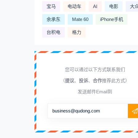
宝马
电动车
AI
电影
大
余承东
Mate 60
iPhone手机
台积电
格力
您可以通过以下方式联系我们
（
提议
、
投诉
、
合作
推荐此方式）
发送邮件Email到
business@qudong.com