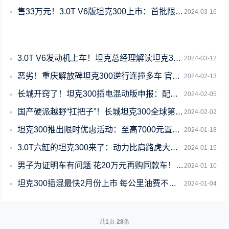
售33万元！3.0T V6版坦克300上市：首批限量1000台
2024-03-16
3.0T V6发动机上车！坦克总经理解读坦克330命名含义
2024-03-12
恶劣！重庆解放碑坦克300逆行连撞多车 官方通报：无伤亡 司机被刑拘
2024-02-13
长城开窍了！坦克300插电混动版申报：配Hi4-T电四驱
2024-02-05
国产硬派越野“扛把子”！长城坦克300全球第30万台正式下线
2024-02-02
坦克300推出限时优惠活动：至高7000元置换补贴+5000元礼包
2024-01-18
3.0T六缸的坦克300来了：动力比肩路虎大揽胜
2024-01-15
男子为证明车有问题 花20万元再购同款车！结果没白买
2024-01-10
坦克300插混最快2月份上市 每公里油费不到2毛
2024-01-04
共
1
页
28
条