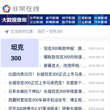
您当前的位置：
首页
> 坦克300
坦克
坦克300新款申报：换装2.4T柴油发动机 脱困攀爬性能全面升级
2024-10-16
300
曝新款坦克300内饰谍照 官方辟谣：测试车辆、临时拼凑
2024-08-13
屏幕变大、改用怀档：新款坦克300内饰谍照首次曝光
2024-08-12
比国内贵20万！长城坦克300正式上市马来西亚
2024-08-05
长城坦克300正式上市马来西亚！东盟首个CKD项目即将开启
2024-08-04
日系车被拉下神坛！长城坦克300夺得紧凑型SUV保值率第一宝座
2024-07-30
西藏阿里坦克300车祸手机没信号：博主用华为Pura 70 Ultra卫星通讯救
2024-07-28
坦克300将推出2.4T柴油版本！搭载长城炮、山海炮同款发动机
2024-06-04