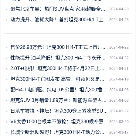
聚焦北京车展：热门SUV盘点 家用/越野全在行 它们可以直接买
2024-04-29
动力提升、油耗大降！首批坦克300Hi4-T上市即售罄
2024-04-23
售价26.98万元！坦克300 Hi4-T正式上市：月底开启交付
2024-04-22
性能提升 油耗降低！坦克300 Hi4-T今晚开抢：限量3000台
2024-04-22
2.0T+电机！坦克300Hi4-T将于4月22日上市：限量3000台
2024-04-21
坦克300Hi4-T官图发布 高管：可预见又是一款爆品
2024-04-19
配Hi4-T电四驱、纯电105公里！坦克300插电混动版实车曝光
2024-04-06
坦克SUV 3月销量1.89万台：新能源车型占比达43%
2024-04-03
日系车被拉下神坛！坦克300登上紧凑型SUV保值率第一宝座
2024-03-22
V6太香1000台根本不够抢：坦克330候补意向订单突破3500！
2024-03-20
长城全新混动越野！坦克300 Hi4-T动力公布：续航105km 搭37.11度
2024-03-17