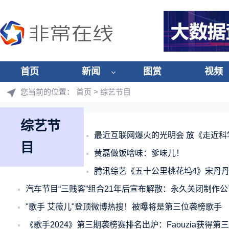
首页
新闻
图赏
视频
您当前的位置：
首页
> 综艺节目
综艺节
最近互联网爆火的光明会 放《走近科
目
黄磊做饭啥味：爹味儿！
腾讯综艺《五十公里桃花坞4》宋丹丹
汽车节目“三贱客”组合21年后宣布解散：永久关闭制作公
"歌手 艾薇儿"登顶微博热搜！被曝将是第三位袭榜歌手
《歌手2024》第三期袭榜赛排名出炉：Faouzia获得第