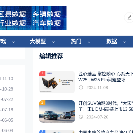
游戏
大模型
热门
数据
编辑推荐
1
匠心臻品 掌控随心 心系天
4-11-10
W25 | W25 Flip闪耀登场
2024-11-08
-10-28
-07-22
2
开创SUV油耗3时代，“大宋
了！宋L DM-i震撼上市13.5
-07-18
起
2024-07-26
-06-05
-06-04
3
中国电信首款自主品牌AI手