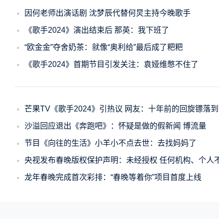
因何老师出演话剧 沈梦辰代替何炅主持今晚歌手
《歌手2024》演出结束后 那英：我下班了
“欧金金”夺舍奶茶：就像“奥利给”最后成了粑粑
《歌手2024》首期节目引发关注：袁娅维憋不住了
芒果TV《歌手2024》引热议 网友：十年前的回旋镖落
沙溢回应退出《奔跑吧》：怀疑是做的假新闻 博流量
节目《向往的生活》小羊小不点去世：去找妈妈了
央视发布春晚版权保护声明：未经授权 任何机构、个人
龙年春晚完成首次彩排：“春晚等着你”项目首度上线