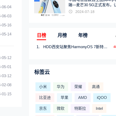
端—麦芒30 5G正式发布，
-06-04
触手可及
2024-07-18
-06-03
-05-16
-05-14
日榜
月榜
年榜
HDD西安站聚焦HarmonyOS 7新特性，解锁从互联到智能的应用开发新范式
4
-05-12
-05-01
标签云
-03-12
-02-08
小米
华为
荣耀
高通
-01-15
比亚迪
苹果
AMD
iQOO
京东
微软
特斯拉
Intel