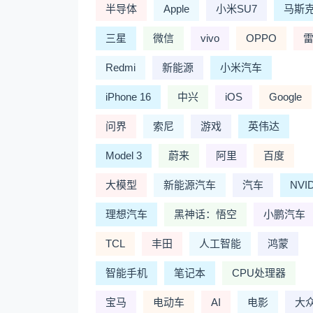
半导体
Apple
小米SU7
马斯
三星
微信
vivo
OPPO
Redmi
新能源
小米汽车
iPhone 16
中兴
iOS
Google
问界
索尼
游戏
英伟达
Model 3
蔚来
阿里
百度
大模型
新能源汽车
汽车
NVI
理想汽车
黑神话：悟空
小鹏汽车
TCL
丰田
人工智能
鸿蒙
智能手机
笔记本
CPU处理器
宝马
电动车
AI
电影
大