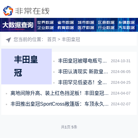
您当前的位置：
首页
> 丰田皇冠
丰田皇
丰田皇冠被曝电瓶亏电成通病 车主：4S店给了个搭电宝 让自己搭电
2024-10-31
冠
丰田认清现实 新款皇冠陆放上市：28.48万起至高直降4.9万
2024-06-05
丰田罕见低姿态！全新皇冠轿车上市：纯进口、29.99万起
2024-04-25
离地间隙升高、装上红色挡泥板！丰田皇冠越野套件版出炉
2024-04-07
丰田推出皇冠SportCross敞篷版：车顶永久开放
2024-02-07
共
1
页
5
条