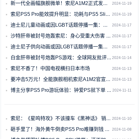
新一代全画幅旗舰微单！索尼A1M2正式发布：47999元
2024-11-19
索尼PS5 Pro能效提升明显：功耗与PS5 Slim相当 帧率提升30%
2024-11-19
迪士尼儿童动画或因LGBT话题停播一集：变性少年参加女子排球赛
2024-11-17
沙特肝帝被封号炮轰索尼：身心受重大伤害 要靠药物维持一生
2024-11-17
迪士尼子供向动画或因LGBT话题停播一集：变性少年参加女子排球赛
2024-11-17
白金肝帝被封号炮轰PS游戏：全球网友批评索尼敷衍态度
2024-11-14
索尼不香了！中国电视横扫日本市场
2024-11-13
要冲击5万元！全能旗舰相机索尼A1M2官宣：11月19日发布
2024-11-13
博主分享PS5 Pro游玩体验：钟爱PS就下单 700刀合适
2024-11-11
索尼：《星鸣特攻》不该撞车《黑神话》 销量受影响了
2024-11-10
砸手里了！海外黄牛倒卖PS5 Pro难赚到钱 甚至还亏本
2024-11-08