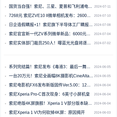
国货当自强！索尼、三星、夏普和飞利浦电视在中国市场衰败 快没人买了
2024-07-11
7268元 索尼ZVE10 II微单相机发布：2600万像素
2024-07-10
日企造假瞒报+1！索尼旗下半导体工厂瞒报有害物质排放
2024-07-08
索尼官宣新一代ZV系列微单新品：6000元就给4K/120p
2024-07-04
索尼实体部门裁员250人！曝蓝光光盘将逐步停产
2024-07-02
系列完结篇！索尼发布《毒液3：最后一舞》首个预告片/海报
2024-06-05
一台20万元！索尼全画幅8K摄影机CineAltaB将两波大升级
2024-06-05
索尼电影机FX6发布新版固件Ver.5.00：12大升级
2024-06-04
索尼Xperia Pro-C首次现身：6英寸小屏机皇
2024-06-04
索尼绝版4K屏旗舰！Xperia 1 V部分版本缺货：电商用户评价1000多条
2024-06-04
索尼Xperia 1 VI为何砍掉4K屏：原因揭开
2024-06-03