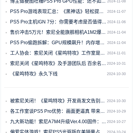
博主做梗图吐槽PS5 Pro GPU性能：还不如RTX3070
2024-11-08
PS5 Pro游戏表现汇总：《黑神话》轻松提升10-15FPS
2024-11-07
PS5 Pro主机IGN 7分：你需要考虑是否值得700美元
2024-11-06
售价冲击5万元！索尼全能旗舰相机A1M2爆光：金标没了
2024-11-04
PS5 Pro偷跑拆解：GPU规模飙升！内存增加2GB DDR5
2024-11-04
工人协会：索尼关闭《星鸣特攻》工作室是为垄断市场
2024-11-01
索尼关闭《星鸣特攻》及手游团队后 百余名员工或失业
2024-10-31
《星鸣特攻》永久下线
2024-10-30
被索尼关闭！《星鸣特攻》开发商发文告别：我们的团队很优秀
2024-10-30
各工作室谈PS5 Pro优势：画面更逼真 带来顶尖沉浸感
2024-10-29
九大新功能！索尼A7M4升级Ver.4.00固件：传输史诗级增强
2024-10-27
偏爱实体游戏！索尼PS5光驱版在美销量占八成
2024-10-24