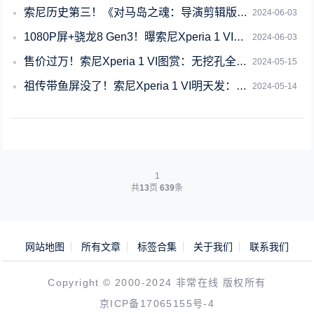
索尼历史第三！《对马岛之魂：导演剪辑版》PC峰值人数上涨创新纪录
2024-06-03
1080P屏+骁龙8 Gen3！曝索尼Xperia 1 VI没有国行版： 港版售
2024-06-03
售价过万！索尼Xperia 1 VI图赏：无挖孔全面屏 行业罕见
2024-05-15
祖传带鱼屏没了！索尼Xperia 1 VI明天发：工业设计尘埃落定
2024-05-14
1
共
13
页
639
条
网站地图
所有文章
标签合集
关于我们
联系我们
Copyright © 2000-2024 非常在线 版权所有
京ICP备17065155号-4