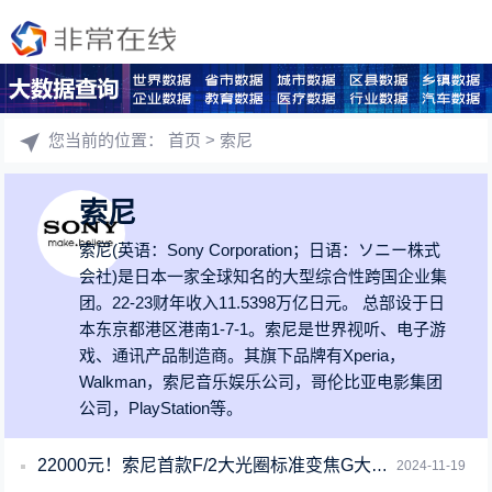
您当前的位置：
首页
> 索尼
索尼
索尼(英语：Sony Corporation；日语：ソニー株式
会社)是日本一家全球知名的大型综合性跨国企业集
团。22-23财年收入11.5398万亿日元。 总部设于日
本东京都港区港南1-7-1。索尼是世界视听、电子游
戏、通讯产品制造商。其旗下品牌有Xperia，
Walkman，索尼音乐娱乐公司，哥伦比亚电影集团
公司，PlayStation等。
22000元！索尼首款F/2大光圈标准变焦G大师镜头发布 媲美定焦
2024-11-19