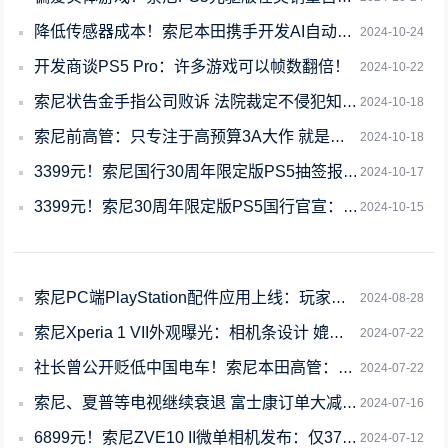
降低传感器成本！索尼本田携手开发AI自动驾驶技术
2024-10-24
开发商谈PS5 Pro：许多游戏可以帧数翻倍！
2024-10-22
索尼状告金手指公司败诉 法院裁定不侵犯知识产权
2024-10-18
索尼前高管：只专注于高预算3A大作 就是在自寻死路
2024-10-18
3399元！索尼国行30周年限定版PS5抽签报名：北京1.7万人疯抢180台
2024-10-17
3399元！索尼30周年限定版PS5国行官宣：10月17日上架 限量抽买
2024-10-15
索尼PC端PlayStation配件应用上线：玩家可自定义DualSense E
2024-08-28
索尼Xperia 1 VII外观曝光：相机条设计 媲美Google Pixel
2024-07-22
社长曾公开贬低中国电车！索尼本田高管：不创新只能成跟随者
2024-07-22
索尼、夏普等电视继续衰退 富士康订单大减：专业代工厂仅排第8
2024-07-16
6899元！索尼ZVE10 II微单相机发布：仅377克小巧轻便
2024-07-12