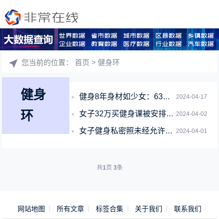
您当前的位置：
首页
> 健身环
健身
健身8年身材如少女：63岁健身阿姨称走红后视频被盗用 本人发声
2024-04-17
环
女子32万买健身课被安排一天六七节 网友质疑：这是花钱上班
2024-04-02
女子健身私密照未经允许被发网上 涉事教练：没露脸
2024-04-01
共
1
页
3
条
网站地图
所有文章
标签合集
关于我们
联系我们