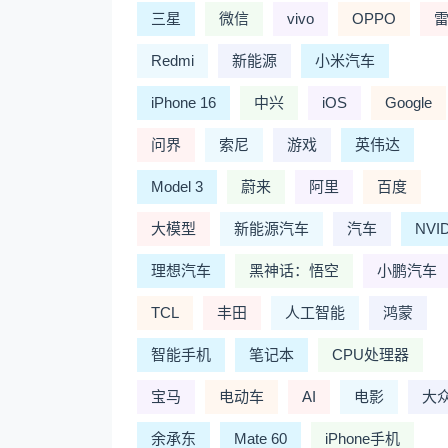
三星
微信
vivo
OPPO
Redmi
新能源
小米汽车
iPhone 16
中兴
iOS
Google
问界
索尼
游戏
英伟达
Model 3
蔚来
阿里
百度
大模型
新能源汽车
汽车
NVI
理想汽车
黑神话：悟空
小鹏汽车
TCL
丰田
人工智能
鸿蒙
智能手机
笔记本
CPU处理器
宝马
电动车
AI
电影
大
余承东
Mate 60
iPhone手机