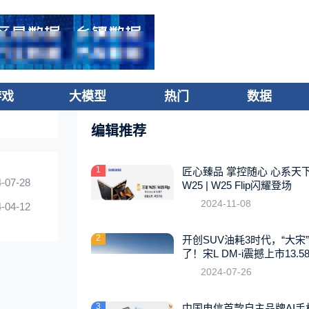
游戏
大模型
热门
数据
编辑推荐
1
匠心臻品 掌控随心 心系天
-07-28
W25 | W25 Flip闪耀登场
2024-11-08
-04-12
2
开创SUV油耗3时代，“大宋
了！宋L DM-i震撼上市13.5
起
2024-07-26
3
中国电信首款自主品牌AI手