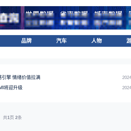
品牌
汽车
人物
感引擎 情绪价值拉满
2024
MI将迎升级
2024
共
1
页
2
条