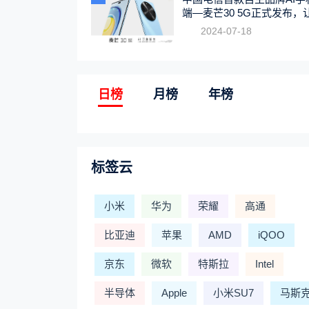
端—麦芒30 5G正式发布，
触手可及
2024-07-18
日榜
月榜
年榜
标签云
小米
华为
荣耀
高通
比亚迪
苹果
AMD
iQOO
京东
微软
特斯拉
Intel
半导体
Apple
小米SU7
马斯