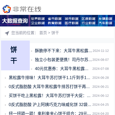
您当前的位置：
首页
> 饼干
饼
酥脆停不下来：大耳牛黑松露牛排苏打饼干110gx5袋到手16.9元
2024-11-12
干
独立小包装更便携！司丹尔苏打饼干官方狂促： 券后10.9元
2024-08-07
40元优惠券：大耳牛黑松露牛排苏打饼干110g*5袋到手16.9元
2024-07-08
黑松露牛排味！大耳牛苏打饼干1.1斤到手16元
2024-06-28
0反式脂肪酸 大耳牛黑松露牛排苏打饼干再发车：1.1斤仅16元
2024-06-21
买饼干吃上黑松露！大耳牛苏打饼干大促：立减40元 16.9到手
2024-06-12
0反式脂肪酸 沪上阿姨巧克力味威化饼 32袋到手19.9元
2024-04-25
扭一扭舔一舔！奥利奥夹心饼干组合：29元1.5斤
2024-04-20