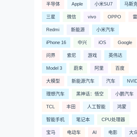
半导体
Apple
小米SU7
马斯
三星
微信
vivo
OPPO
Redmi
新能源
小米汽车
iPhone 16
中兴
iOS
Google
问界
索尼
游戏
英伟达
Model 3
蔚来
阿里
百度
大模型
新能源汽车
汽车
NVI
理想汽车
黑神话：悟空
小鹏汽车
TCL
丰田
人工智能
鸿蒙
智能手机
笔记本
CPU处理器
宝马
电动车
AI
电影
大