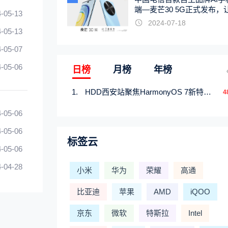
端—麦芒30 5G正式发布，
-05-13
触手可及
2024-07-18
-05-13
-05-07
-05-06
日榜
月榜
年榜
HDD西安站聚焦HarmonyOS 7新特性，解锁从互联到智能的应用开发新范式
4
-05-06
-05-06
标签云
-05-06
-04-28
小米
华为
荣耀
高通
比亚迪
苹果
AMD
iQOO
京东
微软
特斯拉
Intel