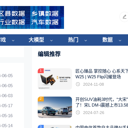
游戏
大模型
热门
数据
编辑推荐
1
匠心臻品 掌控随心 心系天
-06-05
W25 | W25 Flip闪耀登场
2024-11-08
-06-05
-06-03
2
开创SUV油耗3时代，“大宋
了！宋L DM-i震撼上市13.5
-05-17
起
2024-07-26
-05-16
-05-14
3
中国电信首款自主品牌AI手