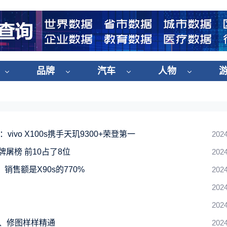
品牌
汽车
人物
vo X100s携手天玑9300+荣登第一
2024
牌屠榜 前10占了8位
2024
款：销售额是X90s的770%
2024
2024
2024
创作、修图样样精通
2024