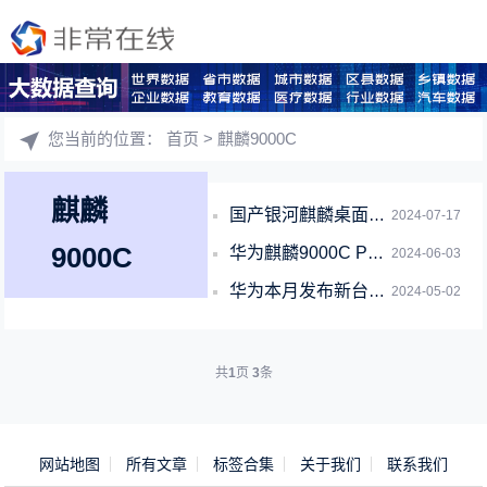
您当前的位置：
首页
> 麒麟9000C
麒麟
国产银河麒麟桌面系统升级V10 SP1 2403：适配麒麟、龙芯CPU 性能大涨
2024-07-17
9000C
华为麒麟9000C PC新品不只一款！W515x/585x规格公布
2024-06-03
华为本月发布新台式机擎云W515x：首发麒麟9000C、系统不是鸿蒙
2024-05-02
共
1
页
3
条
网站地图
所有文章
标签合集
关于我们
联系我们