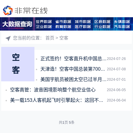
您当前的位置：
首页
> 空客
空
正式签约！空客直升机中国总部落户珠海 9月启用新址
2024-07-26
客
天津造！空客中国总装第700架A320系列飞机交付
2024-07-08
美国宇航员被困太空已过半月！美航天局：不能确定返航时间
2024-07-01
空客高管：波音困境影响整个航空业信心
2024-06-05
美一载153人客机起飞时引擎起火：这回不是波音
2024-06-04
共
1
页
5
条