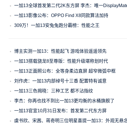
一加13全球首发第二代2K东方屏 李杰：唯一DisplayMate
一加13影像公布：OPPO Find X8同款算法加持
309万！一加13安兔兔跑分霸榜：性能之王
博主实测一加13：性能起飞 游戏体验遥遥领先
一加13搭载骁龙8至尊版：性能升级堪称划时代
一加13正面照公布：全等身柔边直屏 超窄微弧中框
刘作虎：一加13内部绰号十三香 配置特有诚意
一加13三色揭晓：三种工艺 都不沾指纹
李杰：你再也找不到比一加13更均衡的水桶旗舰了
一加13官宣10月31日发布：首发第二代东方屏
虞书欣、宋茜、蒋奇明三位明星喜提一加13：外观无悬