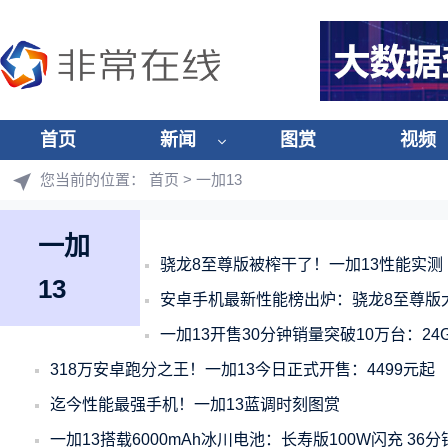
首页
新闻
图赏
视频
您当前的位置：
首页
> 一加13
一加
骁龙8至尊版被榨干了！一加13性能实测
13
安卓手机最新性能榜出炉：骁龙8至尊版大
一加13开售30分钟销量突破10万台：24
318万安卓跑分之王！一加13今日正式开售：4499元起
迄今性能最强手机！一加13蓝调时刻图赏
一加13搭载6000mAh冰川电池：长寿版100W闪充 36