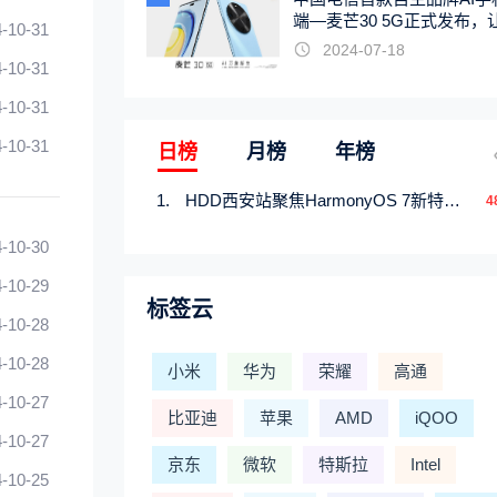
端—麦芒30 5G正式发布，
-10-31
触手可及
2024-07-18
-10-31
-10-31
-10-31
日榜
月榜
年榜
HDD西安站聚焦HarmonyOS 7新特性，解锁从互联到智能的应用开发新范式
4
-10-30
-10-29
标签云
-10-28
-10-28
小米
华为
荣耀
高通
-10-27
比亚迪
苹果
AMD
iQOO
-10-27
京东
微软
特斯拉
Intel
-10-25