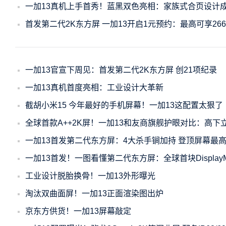
一加13真机上手首秀！蓝黑双色亮相：家族式合页设计
首发第二代2K东方屏 一加13开启1元预约：最高可享26
一加13官宣下周见：首发第二代2K东方屏 创21项纪录
一加13真机首度亮相：工业设计大革新
截胡小米15 今年最好的手机屏幕！一加13这配置太狠了
全球首款A++2K屏！一加13和友商旗舰护眼对比：高下
一加13首发第二代东方屏：4大杀手锏加持 登顶屏幕最
一加13首发！一图看懂第二代东方屏：全球首块DisplayMa
工业设计脱胎换骨！一加13外形曝光
淘汰双曲面屏！一加13正面渲染图出炉
京东方供货！一加13屏幕敲定