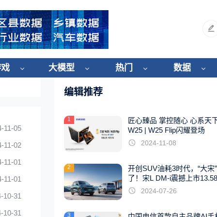
游戏
大模型
热门
数据
编辑推荐
1
匠心臻品 掌控随心 心系天
4-11-05
W25 | W25 Flip闪耀登场
2024-11-08
4-11-02
4-11-01
2
开创SUV油耗3时代，“大宋
了！宋L DM-i震撼上市13.5
4-11-01
起
2024-07-26
-10-31
-10-31
3
中国电信首款自主品牌AI手