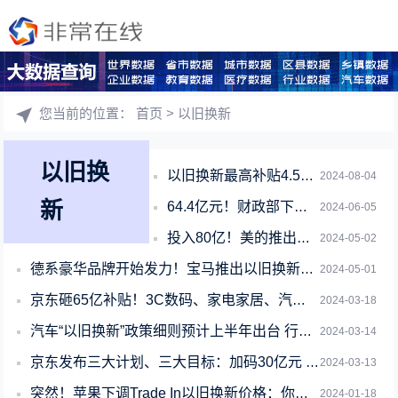
您当前的位置：
首页
> 以旧换新
以旧换
以旧换新最高补贴4.5万！2024款领克01最新购车政策发布
2024-08-04
新
64.4亿元！财政部下达2024年汽车以旧换新补贴款 单车最高补1万
2024-06-05
投入80亿！美的推出以旧换新活动：不限品牌 最高抵1000元
2024-05-02
德系豪华品牌开始发力！宝马推出以旧换新政策：涵盖19款车型
2024-05-01
京东砸65亿补贴！3C数码、家电家居、汽车统统以旧换新
2024-03-18
汽车“以旧换新”政策细则预计上半年出台 行业人士：有望撬动千万辆级市场
2024-03-14
京东发布三大计划、三大目标：加码30亿元 开启全民“闭眼买”时代
2024-03-13
突然！苹果下调Trade In以旧换新价格：你的iPhone又贬值了
2024-01-18