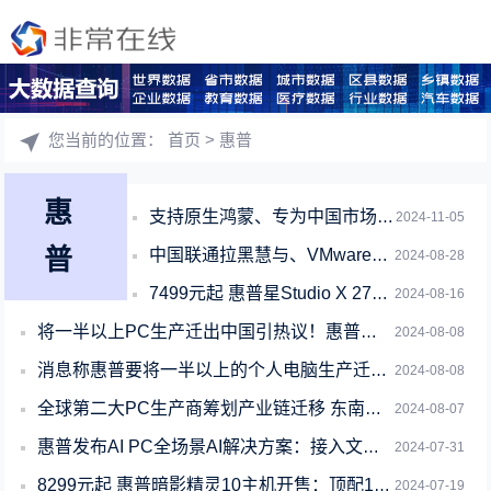
您当前的位置：
首页
> 惠普
惠
支持原生鸿蒙、专为中国市场打造！惠普发布战系列激光打印机
2024-11-05
普
中国联通拉黑慧与、VMware！业务限制2年起
2024-08-28
7499元起 惠普星Studio X 27一体机上市：4K屏、支持Wi-Fi 7
2024-08-16
将一半以上PC生产迁出中国引热议！惠普：在华PC制造业务依然举足轻重
2024-08-08
消息称惠普要将一半以上的个人电脑生产迁出中国：官方回应
2024-08-08
全球第二大PC生产商筹划产业链迁移 东南亚成主要目的地
2024-08-07
惠普发布AI PC全场景AI解决方案：接入文心一言、新增WPS AI
2024-07-31
8299元起 惠普暗影精灵10主机开售：顶配14代i7+RTX4070 Ti S
2024-07-19