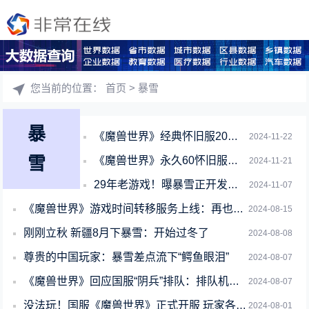
您当前的位置：
首页
> 暴雪
暴
《魔兽世界》经典怀旧服20周年纪念版上线：一命通关 死亡无法复活！
2024-11-22
雪
《魔兽世界》永久60怀旧服今日正式开启：停服前数据全都在
2024-11-21
29年老游戏！曝暴雪正开发《魔兽争霸 II》重制版：部分内部资源已泄露
2024-11-07
《魔兽世界》游戏时间转移服务上线：再也不怕充错账号了！
2024-08-15
刚刚立秋 新疆8月下暴雪：开始过冬了
2024-08-08
尊贵的中国玩家：暴雪差点流下“鳄鱼眼泪”
2024-08-07
《魔兽世界》回应国服“阴兵”排队：排队机制原因 玩家误会
2024-08-07
没法玩！国服《魔兽世界》正式开服 玩家各种吐槽：官方回应
2024-08-01