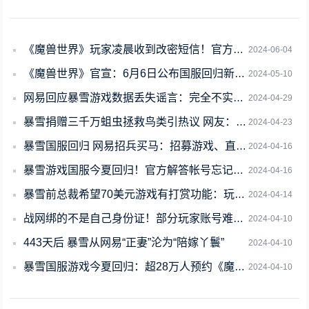
《魔兽世界》玩家凌晨收到改密短信！官方道歉：恢复战网时误触发
2024-06-04
《魔兽世界》官宣：6月6日公布国服回归新消息
2024-05-10
网易回应暴雪游戏数据丢失谣言：完全不实言论 已启动取证
2024-04-29
暴雪捐赠三千万蛆虫拯救鸟类引热议 网友：好抽象的捐赠
2024-04-23
暴雪国服回归 网易招兵买马：招募游戏、直播运营
2024-04-16
暴雪游戏国服今夏回归！官方解答帐号忘记、登不上关键问题
2024-04-16
暴雪前总裁希望70美元游戏有打赏功能：玩家能给小费
2024-04-14
战网绑的不是自己身份证！部分玩家账号难找回
2024-04-10
443天后 暴雪从网易“正妻”沦为“陪嫁丫鬟”
2024-04-10
暴雪国服游戏今夏回归：超28万人预约《魔兽世界》 你还会玩吗
2024-04-10