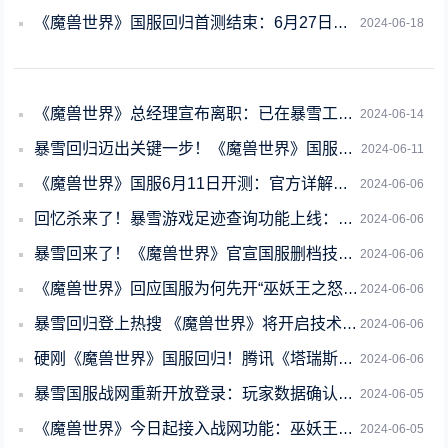
《魔兽世界》国服回归首测结束：6月27日公布开服时间
2024-06-18
《魔兽世界》总经理宣布离职：已在暴雪工作12年
2024-06-14
暴雪回归迈出关键一步！《魔兽世界》国服今日开启删档技术测试
2024-06-11
《魔兽世界》国服6月11日开测：官方详解战网、游戏客户端下载安装步骤
2024-06-06
回忆杀来了！暴雪游戏足迹查询功能上线：看看你玩的第一款游戏
2024-06-06
暴雪回来了！《魔兽世界》官宣国服删档技术测试6月11日开启：不限号
2024-06-06
《魔兽世界》回应国服为何先开“巫妖王之怒”：准备时间比正式服快
2024-06-06
暴雪回归登上热搜 《魔兽世界》将开启技术测试：玩家吐槽真是没啥好活了
2024-06-06
硬刚《魔兽世界》国服回归！腾讯《塔瑞斯世界》反向跳票至6月12日上线
2024-06-06
暴雪国服战网重新开放登录：玩家数据确认保留 明天公布回归消息
2024-06-05
《魔兽世界》今日起接入战网功能：巫妖王之怒怀旧服率先开服
2024-06-05