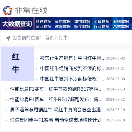
您当前的位置：
首页
> 红牛
红
被禁止生产销售！中国红牛回应泰国天丝：坚决斗争、奉陪到底
2024-08-02
牛
中国红牛经销商被判不涉商标侵权 天丝集团：将依法上诉
2024-07-31
中国红牛被判不涉商标侵权：驳回泰国天丝全部诉讼请求
2024-07-30
性能比肩F1赛车！红牛首款超跑RB17亮相：售价4600多万已卖光
2024-07-13
性能比肩F1赛车！红牛RB17超跑发布：售价高达4700万元
2024-07-12
男子酒驾竟甩锅红牛 喝红牛真的会被查出酒驾吗
2024-05-10
海信集团牵手F1赛事 启动全球市场增速计划
2015-04-10