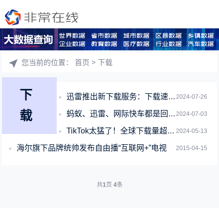
您当前的位置：
首页
> 下载
下
迅雷推出新下载服务：下载速度暴增300% 成功率可达99%
2024-07-26
载
蚂蚁、迅雷、网际快车都是回忆！00后已不用电脑：下载正成小众行为
2024-07-03
TikTok太猛了！全球下载量超49.2亿次 月活用户超15.82亿
2024-05-13
海尔旗下品牌统帅发布自由播“互联网+”电视
2015-04-15
共
1
页
4
条