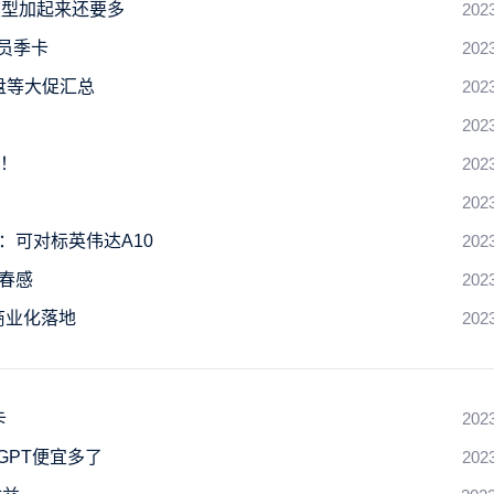
模型加起来还要多
202
员季卡
202
网盘等大促汇总
202
202
早！
202
202
片：可对标英伟达A10
202
青春感
202
商业化落地
202
卡
202
GPT便宜多了
202