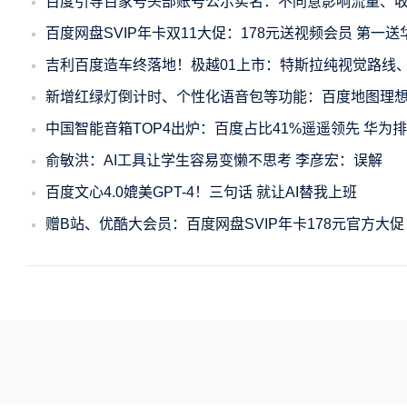
百度引导百家号头部账号公示实名：不同意影响流量、
百度网盘SVIP年卡双11大促：178元送视频会员 第一送华为
吉利百度造车终落地！极越01上市：特斯拉纯视觉路线、2
新增红绿灯倒计时、个性化语音包等功能：百度地图理
中国智能音箱TOP4出炉：百度占比41%遥遥领先 华为排
俞敏洪：AI工具让学生容易变懒不思考 李彦宏：误解
百度文心4.0媲美GPT-4！三句话 就让AI替我上班
赠B站、优酷大会员：百度网盘SVIP年卡178元官方大