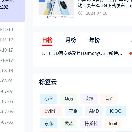
端—麦芒30 5G正式发布，
292
触手可及
2024-07-18
4-11-19
4-11-12
日榜
月榜
年榜
-10-17
HDD西安站聚焦HarmonyOS 7新特性，解锁从互联到智能的应用开发新范式
4
-10-17
-08-19
-08-01
标签云
-07-07
小米
华为
荣耀
高通
-07-05
比亚迪
苹果
AMD
iQOO
-07-05
-07-05
京东
微软
特斯拉
Intel