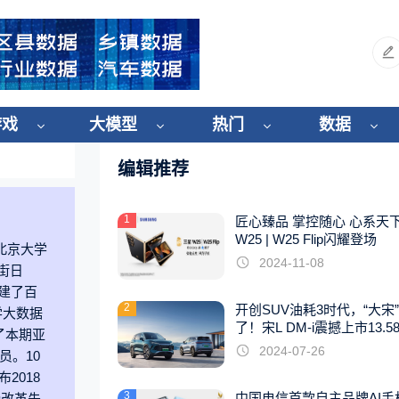
游戏
大模型
热门
数据
编辑推荐
1
匠心臻品 掌控随心 心系天
W25 | W25 Flip闪耀登场
北京大学
2024-11-08
街日
创建了百
2
开创SUV油耗3时代，“大宋
学大数据
了！宋L DM-i震撼上市13.5
为了本期亚
起
2024-07-26
员。10
2018
3
中国电信首款自主品牌AI手
授改革先