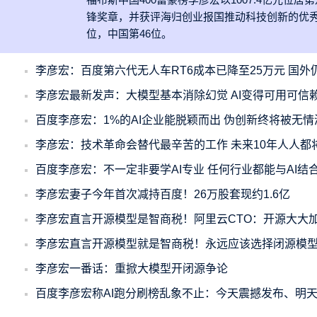
锋奖章，并获评海归创业报国推动科技创新的优秀代表
位，中国第46位。
李彦宏：百度第六代无人车RT6成本已降至25万元 国外仍
李彦宏最新发声：大模型基本消除幻觉 AI变得可用可信
百度李彦宏：1%的AI企业能脱颖而出 伪创新终将被无情
李彦宏：技术革命会替代最辛苦的工作 未来10年人人都
百度李彦宏：不一定非要学AI专业 任何行业都能与AI结
李彦宏妻子今年首次减持百度！26万股套现约1.6亿
李彦宏直言开源模型是智商税！阿里云CTO：开源大大
李彦宏直言开源模型就是智商税！永远应该选择闭源模
李彦宏一番话：重掀大模型开闭源争论
百度李彦宏称AI跑分刷榜乱象不止：今天震撼发布、明