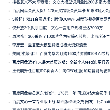
排名意义不大 李彦宏：文心大模型调用量比200多家大
百度网盘会员大促！178元买超级会员年卡 加赠B站大会
5折起！双11会员返场：腾讯QQ/WPS/腾讯视频/百度
仅开放2个多月 百度：文心一言用户规模已达7000万
周鸿祎：360采购了1000片华为昇腾AI芯片、比百度还
李彦宏：重复造大模型将造成极大资源浪费
美国封锁出口！百度向华为订购1600片昇腾910B AI芯
百度网盘近4年来最大首页改版：全新个人feed流 更具
王云鹏升任百度IDG负责人：向CEO汇报 加速智能驾驶
百度网盘会员京东“好价”：178元一年 再送B站大会员季
百度文心一言专业版上线 基础版继续免费 网友：比Chat