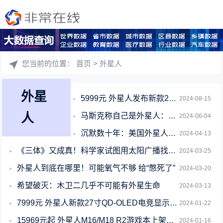
您当前的位置：
首页
> 外星人
外星
5999元 外星人发布新款27寸显示器：支持4K 180Hz/1080p 360
2024-08-15
人
马斯克称自己是外星人：但没有人相信我
2024-06-04
沉默数十年：美国外星人绑架案出现新证人 这些生物太先进了
2024-04-13
《三体》又成真！科学家试图用太阳广播找外星人
2024-03-25
外星人到底在哪里！可能氧气不够 给“憋死了”
2024-03-20
希望破灭：木卫二几乎不可能有外星生命
2024-03-13
7999元 外星人新款27寸QD-OLED电竞显示器上架：2K 360Hz屏
2024-01-22
15969元起 外星人M16/M18 R2游戏本上架：顶配i9-14900HX+
2024-01-16