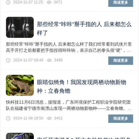
2024-11-07 11:25
3471
阅读更多
那些经常“咔咔”掰手指的人 后来都怎么
样了
那些经常“咔咔”掰手指的人 后来都怎么样了我们经常看到武侠片里
高手开打之前都要把手指捏得咔咔响，表示自己的拳头很“硬”，日
常生活中也有些人喜欢掰自己的手指关节，
2024-11-07 08:40
3496
阅读更多
眼睛似犄角！我国发现两栖动物新物
种：立春角蟾
快科技11月6日消息，据报道，广东环境保护工程职业学院研究团
队在福建省宁德市南漈山发现一两栖动物新物种——立春角蟾。立
春角蟾为布角蟾属物
2024-11-06 18:50
3452
阅读更多