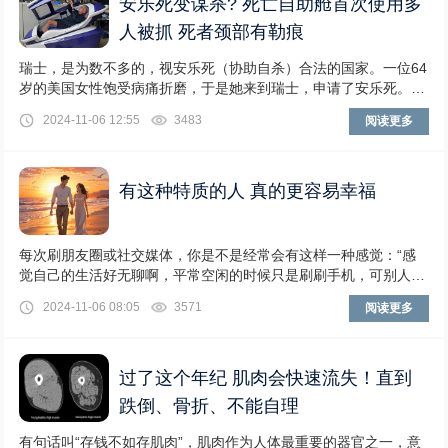
安乐死变谋杀? 死亡自助舱首次使用多
人被抓 死者颈部有勒痕
瑞士，是为数不多的，视安乐死（协助自杀）合法的国家。一位64
岁的美国女性饱受病痛折磨，于是她来到瑞士，申请了安乐死。然
而，当她死亡后，协助她死亡的机构，多人被逮
2024-11-06 12:55
3483
阅读更多
有这种特质的人 真的更容易幸福
每次刷朋友圈或社交媒体，你是不是经常会有这样一种感觉：“感
觉自己的生活好无聊啊，平常空闲的时候只是刷刷手机，可别人总
在徒步、跳伞、深潜，再不济也是去 City
2024-11-06 08:05
3571
阅读更多
过了这个年纪 肌肉会快速流失！直到
跌倒、骨折、不能自理
有句话叫“存钱不如存肌肉”，肌肉作为人体最重要的器官之一，意