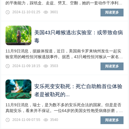
的平衡能力，踩纸盒、走盆、劈叉、空翻，她的一套动作干净利
落，行云流水，令网友惊叹。网友纷纷点赞，称
2024-11-10 01:25
3601
阅读更多
美国43只雌猴逃出实验室：或带致命病
毒
11月9日消息，据媒体报道，近日，美国南卡罗来纳州发生一起实
验室用的雌性恒河猴逃脱事件。据悉，43只雌性恒河猴从一家名
为“阿尔法创世纪”的研究机构实验室逃脱，目
2024-11-09 18:15
3503
阅读更多
安乐死变安勒死：死亡自助舱首位体验
者是被勒死的...
11月9日消息，瑞士，是为数不多的安乐死合法的国家。但是是否
真能安乐，看来并不保证。一位64岁的美国女性饱受病痛折磨，于
是她来到瑞士申请了安乐死。然而她死后，法
2024-11-09 07:55
3540
阅读更多