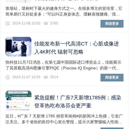
靠墙站，堪称时下最火的健身方式之一。在很多博主的宣传里，它
简单易行又好处多多：“可以纠正身姿体态、缓解肩颈腰痛、强化
下肢关节，甚至还能减肥减脂、预防心血管疾病&
2024-11-08 10:00
3760
阅读更多
佳能发布新一代高清CT：心脏成像进
入4K时代 辐射可忽略
快科技11月7日消息，在第七届中国国际进口博览会上，佳能展示
了其搭载高清AI图像引擎PIQE（Precise IQ Engine）的新一代高
清CT。这款产品首次
2024-11-07 19:25
3514
阅读更多
紧急提醒！广东7天新增1785例：感染
登革热吃布洛芬会更严重
近日，#广东 7 天新增 1785 例登革病例#的新闻冲上热搜，引发广
泛关注。多个省份的疾控中心发出警报，提示大家警惕输入性病例
的风险，需要额外注意，深圳疾控更