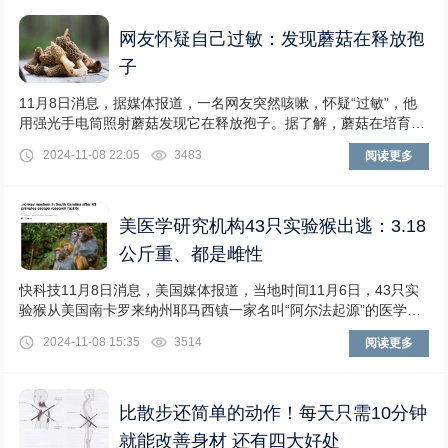
网友怀疑自己过敏：发现蘑菇在释放孢
子
11月8日消息，据媒体报道，一名网友突然咳嗽，怀疑“过敏”，他
用强光手电筒照射蘑菇发现它在释放孢子。据了解，蘑菇在培育过
程中产生非常细小的颗粒，这就是孢子，蘑菇
2024-11-08 22:05
3483
阅读更多
美医学研究机构43只实验猴出逃：3.18
公斤重、都是雌性
快科技11月8日消息，美国媒体报道，当地时间11月6日，43只实
验猴从美国南卡罗来纳州耶马西镇一家名叫“阿尔法起源”的医学研
究机构逃脱。当地警方称，出逃的都是雌
2024-11-08 15:35
3514
阅读更多
比散步还简单的动作！每天只需10分钟
就能改善身材 还有四大好处