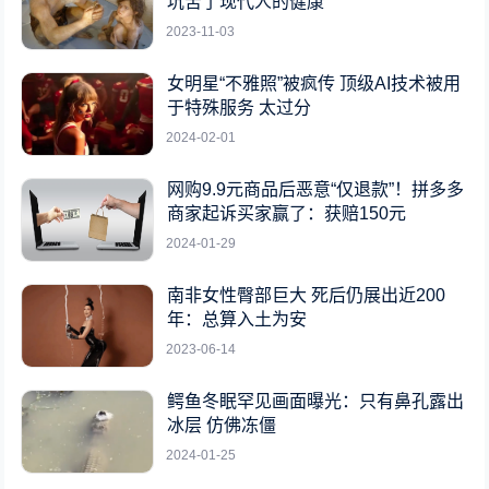
坑苦了现代人的健康
2023-11-03
女明星“不雅照”被疯传 顶级AI技术被用
于特殊服务 太过分
2024-02-01
网购9.9元商品后恶意“仅退款”！拼多多
商家起诉买家赢了：获赔150元
2024-01-29
南非女性臀部巨大 死后仍展出近200
年：总算入土为安
2023-06-14
鳄鱼冬眠罕见画面曝光：只有鼻孔露出
冰层 仿佛冻僵
2024-01-25