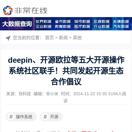
您当前的位置：
首页
>
新闻
>
其他
deepin、开源欧拉等五大开源操作
系统社区联手！共同发起开源生态
合作倡议
来源：快科技
编辑：非小米
时间：2024-11-22 15:35
5194人阅
读
#
#
操作系统
开源