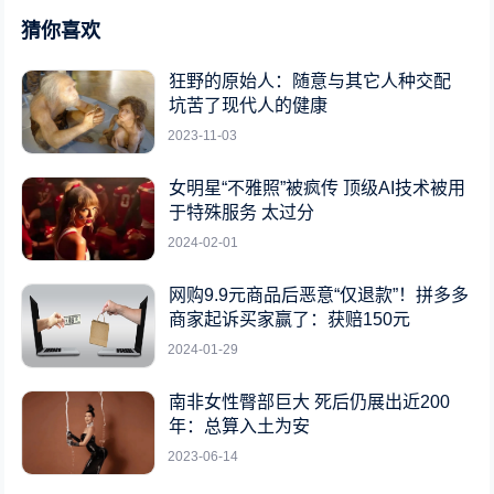
猜你喜欢
狂野的原始人：随意与其它人种交配
坑苦了现代人的健康
2023-11-03
女明星“不雅照”被疯传 顶级AI技术被用
于特殊服务 太过分
2024-02-01
网购9.9元商品后恶意“仅退款”！拼多多
商家起诉买家赢了：获赔150元
2024-01-29
南非女性臀部巨大 死后仍展出近200
年：总算入土为安
2023-06-14