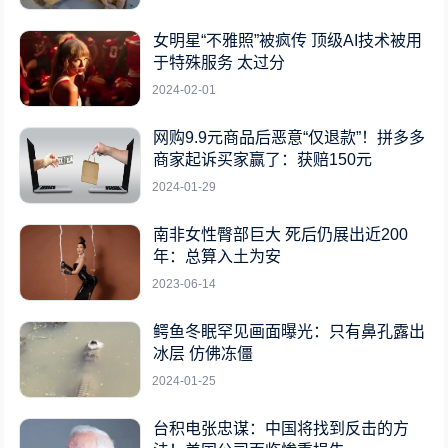
女明星“不雅照”被疯传 顶级AI技术被用
于特殊服务 太过分
2024-02-01
网购9.9元商品后恶意“仅退款”！拼多多
商家起诉买家赢了：获赔150元
2024-01-29
南非女性臀部巨大 死后仍展出近200
年：总算入土为安
2023-06-14
鳄鱼冬眠罕见画面曝光：只有鼻孔露出
冰层 仿佛冻僵
2024-01-25
台积电张忠谋：中国将找到反击的方