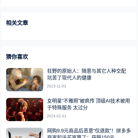
相关文章
猜你喜欢
狂野的原始人：随意与其它人种交配
坑苦了现代人的健康
2023-11-03
女明星“不雅照”被疯传 顶级AI技术被用
于特殊服务 太过分
2024-02-01
网购9.9元商品后恶意“仅退款”！拼多多
商家起诉买家赢了：获赔150元